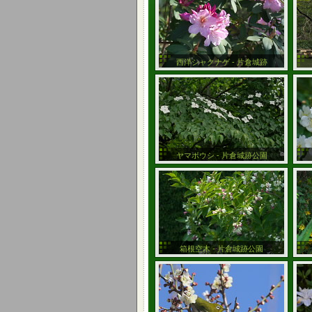
西洋シャクナゲ - 片倉城跡
ヤマボウシ - 片倉城跡公園
箱根空木 - 片倉城跡公園