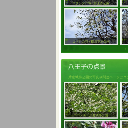
コブシ(2013) - 富士森公園
コブシの花 - 横川下原公園
《
片倉城跡公園の写真や関連ページはコブ
エゴノキ - 片倉城跡公園