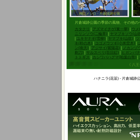
梅にメジロ - 片倉城跡公園
片倉城跡公園の季節の風物、その他の
カタクリ
|
アズマイチゲ(東一華)
|
ウメ(
ニリンソウ(二輪草)
|
ヤマブキソウ(山吹
|
ユキヤナギ(雪柳)
|
ヤマブキ(山吹)
|
ツ
キ(朴の木)
|
コゴメウツギ(小米空木)
|
ン(南天)
|
アジサイ(紫陽花)
|
ノカンゾ
剃刀)
|
サルスベリ(百日紅)
|
ヒガンバナ
トトギス
|
カシワバハグマ(柏葉白熊)
|
《 八王
ハナニラ(花韮) - 片倉城跡