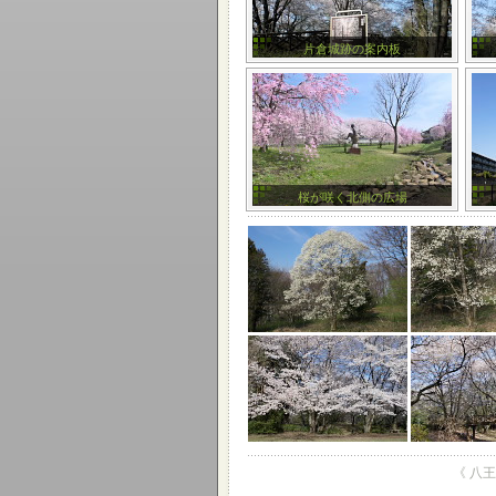
片倉城跡の案内板
桜が咲く北側の広場
《 八王