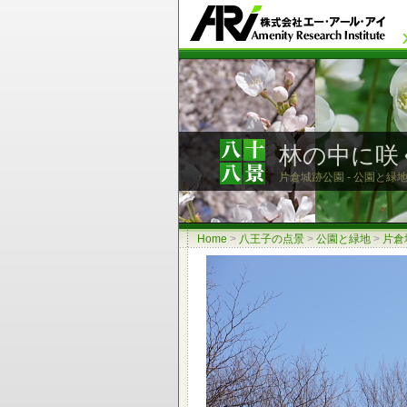
林の中に咲
片倉城跡公園 - 公園と緑地
Home
>
八王子の点景
>
公園と緑地
>
片倉