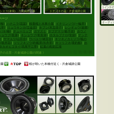
シャガ(著莪) - 片倉城跡公園
トチノキの花 - 片倉城跡公園
ページ
梅)
|
ハナニラ(花韮)
|
枝垂桜と水車小屋
|
イチリンソウ(一輪草)
|
草)
|
リュウキンカ(立金花)
|
キブシ(木五倍子)
|
レンギョウ(連翹)
バキ(椿)
|
チューリップ
|
ガマズミ
|
ヤブデマリ(藪手毬)
|
ホウノ
ショウブ(菖蒲)
|
キショウブ(黄菖蒲)
|
ホタルブクロ(蛍袋)
|
ナンテ
ウ
|
ヤマユリ(山百合)
|
ウバユリ(姥百合)
|
キツネノカミソリ(狐の
(彼岸花)
|
ツリフネソウ(釣船草/吊舟草)
|
キツリフネ(黄釣船)
|
ホ
タカオヒゴタイ(高尾平江帯)
|
紅葉の彫刻広場
子の点景 - 片倉城跡公園の関連 》
公園
桜が咲いた本橋付近く - 片倉城跡公園