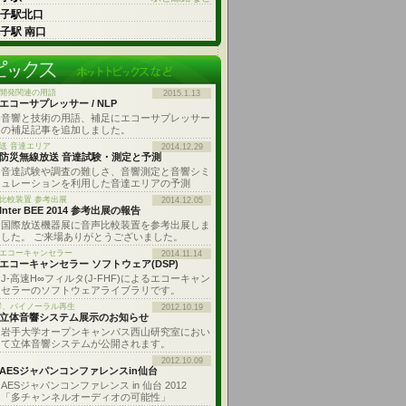
王子駅北口
王子駅 南口
開発関連の用語
2015.1.13
エコーサプレッサー / NLP
音響と技術の用語、補足にエコーサプレッサー
の補足記事を追加しました。
送 音達エリア
2014.12.29
防災無線放送 音達試験・測定と予測
音達試験や調査の難しさ、音響測定と音響シミ
ュレーションを利用した音達エリアの予測
比較装置 参考出展
2014.12.05
Inter BEE 2014 参考出展の報告
国際放送機器展に音声比較装置を参考出展しま
した。 ご来場ありがとうございました。
: エコーキャンセラー
2014.11.14
エコーキャンセラー ソフトウェア(DSP)
J-高速H∞フィルタ(J-FHF)によるエコーキャン
セラーのソフトウェアライブラリです。
響、バイノーラル再生
2012.10.19
立体音響システム展示のお知らせ
岩手大学オープンキャンパス西山研究室におい
て立体音響システムが公開されます。
2012.10.09
AESジャパンコンファレンスin仙台
AESジャパンコンファレンス in 仙台 2012
「多チャンネルオーディオの可能性」