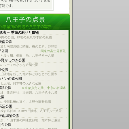
やや距離があるので近づいて見る
可能です。
緑地 ～ 季節の彩りと風物
市内の公園、緑地の風景や季節の風物
 陵南公園
参道と南淺川橋に隣接、桜の名所、野球場
戸公園
関東の富士見百景
台と段々畑、棚田、池、八王子八十八景
み野かしのき公園
みのシティの小さな近隣公園
貫公園
の丘陵地を残した雑木林と桜などの公園木
つどいの森公園
池と広場、雑木林の大きな公園
城跡公園
東京都指定史跡、東京の名湧水
城址、住吉神社、湯殿川、八王子八十八景
公園
線の淺川鉄橋の近く、北野公園野球場
 長沼公園
残す高低差100mの丘陵地、八王子八十八景
 平山城址公園
名所、平山季重の関連史跡地、雑木林と展望
見台公園