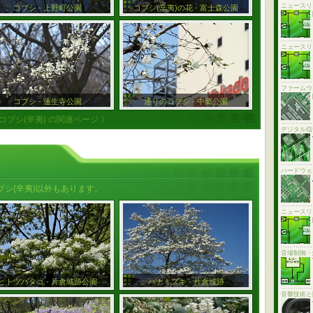
ニュースリ
コブシ - 上野町公園
コブシ(辛夷)の花 - 富士森公園
ニュースリ
ファームウ
コブシ - 蓮生寺公園
通りのコブシ - 中郷公園
 コブシ(辛夷) の関連ページ 》
デジタル信
ハードウェ
シ(辛夷)以外もあります。
ニュースリ
音場制御・
ヒトツバタゴ - 片倉城跡公園
ハナミズキ - 片倉城跡
音響技術と