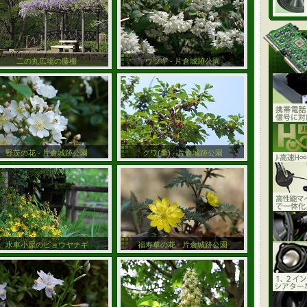
二の丸広場の藤棚
ウツギ - 片倉城跡公園
野茨の花 - 片倉城跡公園
クワ(桑) - 片倉城跡公園
水車小屋のビョウヤナギ
福寿草の花 - 片倉城跡公園