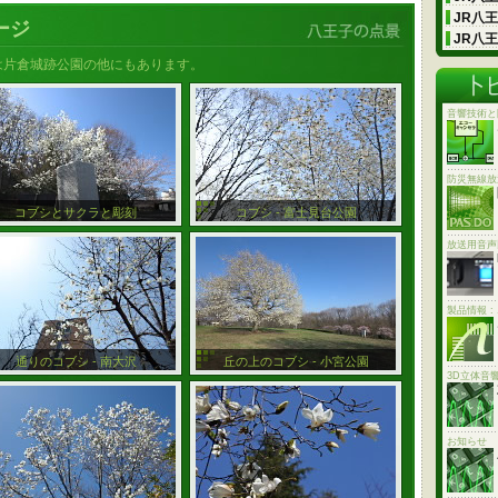
JR八
ージ
JR八
は片倉城跡公園の他にもあります。
音響技術と
防災無線放
コブシとサクラと彫刻
コブシ - 富士見台公園
放送用音声
製品情報 
通りのコブシ - 南大沢
丘の上のコブシ - 小宮公園
3D立体音
お知らせ