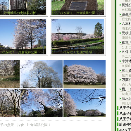
下柚
長池
自然
片倉城跡の史跡案内板
桜が咲く - 片倉城跡公園
蓮生
堀之
六本
湧水
元横
淺川大
都立
ひよ
久保
桜が咲く - 片倉城跡公園
桜が咲く北側の広場
テニ
宇津
久保
富士
桜の
万葉
めじ
横川
城山
清水
川口
八王子市
八王子市
八王子市
計画停電
子の点景 - 片倉 : 片倉城跡公園 》
JR八