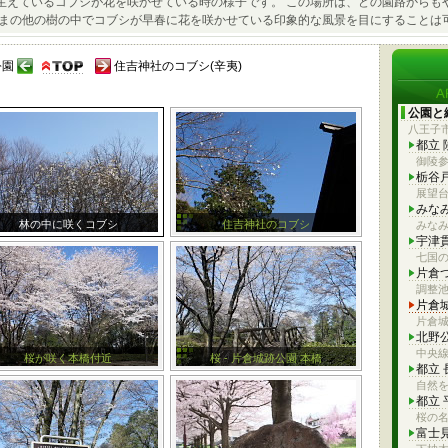
生えているコブシが花を咲かせている時の様子です。 この場所は、どの園路からも
ままの他の樹の中でコブシが早春に花を咲かせている印象的な風景を目にすることは
公園
住吉神社のコブシ(辛夷)
公園と
八王子
都立
御陵
栃谷
展望
みな
林の中に咲くコブシ
住吉神社のコブシ
みな
宇津
七国
片倉
調整
片倉
片倉
北野
中央
桜が咲く本橋付近
桜 - 片倉城跡公園 本橋
都立
自然を
都立
桜の
富士