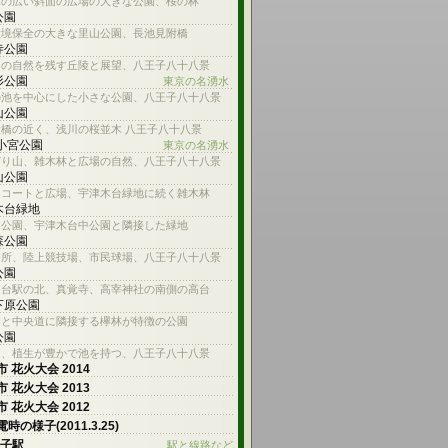
木の広い斜面の広場の大きな公園、桜の林
公園
環境保全の大きな里山公園、長池見附橋
寺公園
内の自然を残す丘陵と展望、八王子八十八景
杉公園
東京の名湧水
の池を中心にした小さな公園、八王子八十八景
山公園
橋の近く、浅川の桜並木 八王子八十八景
 小宮公園
東京の名湧水
どり山、雑木林と広場の自然、八王子八十八景
山公園
スコートと広場、宇津木台緑地に続く雑木林
木台緑地
山公園、宇津木台中公園と隣接した緑地
森公園
名所、陸上競技場、市民球場、八王子八十八景
公園
ろ台駅の北、真覚寺、高宰神社の南側の高台
下原公園
川と中央道に隣接する欅林が特徴の公園
公園
川、植生が豊かで池を持つ、八王子八十八景
 花火大会 2014
 花火大会 2013
 花火大会 2012
時の様子(2011.3.25)
王子駅
駅と線路など