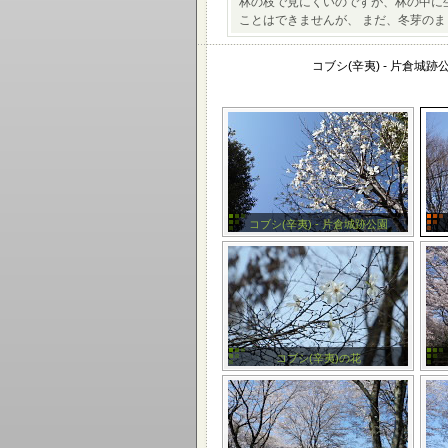
林の枝で見にくいのですが、林の中に
ことはできませんが、 まだ、冬芽の
コブシ(辛夷) - 片倉城跡
コブシ(辛夷) - 片倉城跡公園
コブシ(辛夷)の花