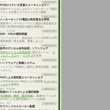
リース
2012.03.13
PC向けステレオ音源エコーキャンセラー
音楽やゲームをしながらインターネットで通話
ステレオ音源エコーキャンセラー開発
リース
2011.04.20
インターネットTV電話の高音質化を実現
家庭用インターネットテレビ電話の高音質化を
実現 (有用特許制度の成果を事業化)
ェア、信号処理
2009.07.30
DSP、CPUの開発実績
ファームウェア、組み込みソフトのDSPとCPU
開発実績一覧を追加、更新しました。
号処理
2009.06.26
音声のデジタル信号処理 : ソフトウェア
音声のデジタル信号処理
に関するページ、
デ
ィレイ、エコー
、
リバーブ
を追加
ア開発
2009.06.26
ハードウェアと制御システム
ハードウェア開発のご案内と事例を更新、追加
しました。
リース
2009.05.12
FHFによる高性能エコーキャンセラ
J-FHF(Fast H∞ Filter)による高性能
エコーキャ
ンセラ
を実用化
解析、騒音制御
2009.05.11
高速H∞フィルタによる適応制御
音場制御・解析、騒音制御
に 高速H∞フィルタ
(FHF)による適応制御のページを追加
開発、用語
2009.03.07
サラウンドのスピーカー配置