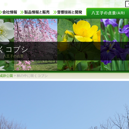
くコブシ
 : 八王子の点景
城跡公園
>
林の中に咲くコブシ