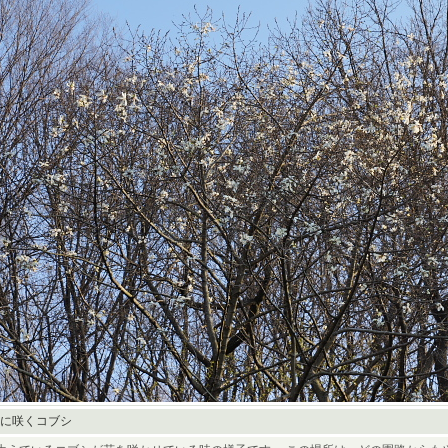
に咲くコブシ