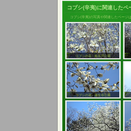
コブシ(辛夷)に関連したペ
コブシ(辛夷)の写真や関連したページ
コブシの花 - 栃谷戸公園
コブシの花 - 蓮生寺公園