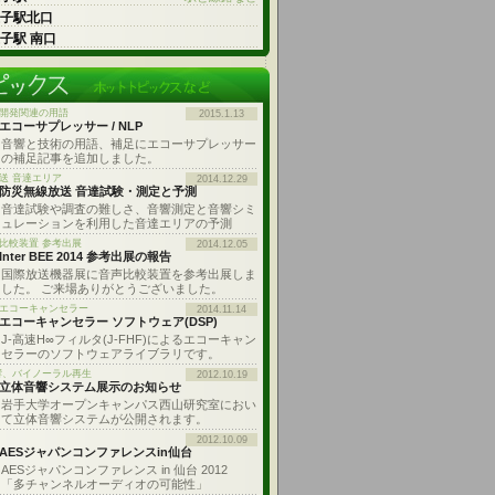
王子駅北口
王子駅 南口
開発関連の用語
2015.1.13
エコーサプレッサー / NLP
音響と技術の用語、補足にエコーサプレッサー
の補足記事を追加しました。
送 音達エリア
2014.12.29
防災無線放送 音達試験・測定と予測
音達試験や調査の難しさ、音響測定と音響シミ
ュレーションを利用した音達エリアの予測
比較装置 参考出展
2014.12.05
Inter BEE 2014 参考出展の報告
国際放送機器展に音声比較装置を参考出展しま
した。 ご来場ありがとうございました。
: エコーキャンセラー
2014.11.14
エコーキャンセラー ソフトウェア(DSP)
J-高速H∞フィルタ(J-FHF)によるエコーキャン
セラーのソフトウェアライブラリです。
響、バイノーラル再生
2012.10.19
立体音響システム展示のお知らせ
岩手大学オープンキャンパス西山研究室におい
て立体音響システムが公開されます。
2012.10.09
AESジャパンコンファレンスin仙台
AESジャパンコンファレンス in 仙台 2012
「多チャンネルオーディオの可能性」