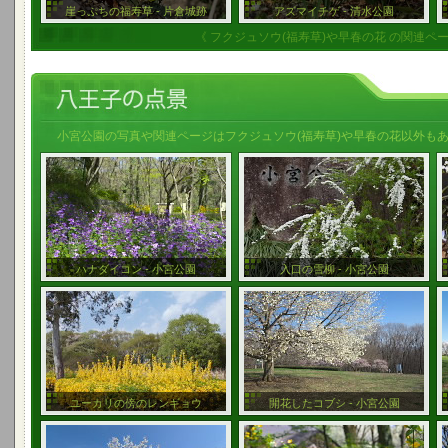
崖っぷちの福寿草 - 片倉城跡
アズマイチゲ - 清水公園
《 フクジュソウ(福寿草)や早春の花 の関連ペー
小宮公園の写真や関連ページはフクジュソウ(福寿草)や早春の花以外も
ハナダイコン - 小宮公園
入口の雪柳 - 小宮公園
ユーカリの傍のレンギョウ
開花したコブシ - 小宮公園