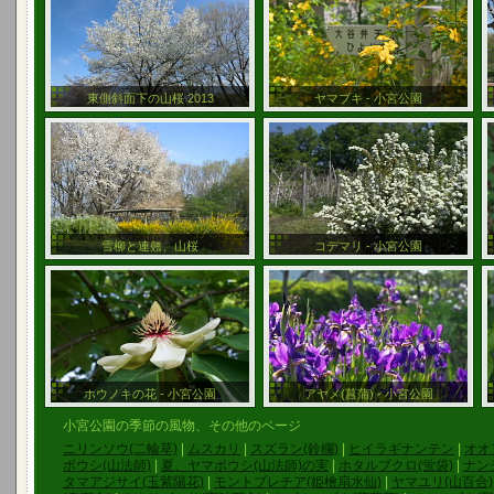
東側斜面下の山桜 2013
ヤマブキ - 小宮公園
雪柳と連翹、山桜
コデマリ - 小宮公園
ホウノキの花 - 小宮公園
アヤメ(菖蒲) - 小宮公園
小宮公園の季節の風物、その他のページ
ニリンソウ(二輪草)
|
ムスカリ
|
スズラン(鈴欄)
|
ヒイラギナンテン
|
オオ
ボウシ(山法師)
|
夏、ヤマボウシ(山法師)の実
|
ホタルブクロ(蛍袋)
|
ナン
タマアジサイ(玉紫陽花)
|
モントブレチア(姫檜扇水仙)
|
ヤマユリ(山百合)