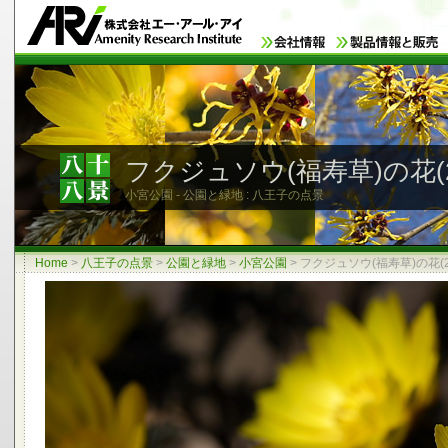
フクジュソウ(福寿草)の花(2
小宮公園 - 公園と緑地 : 八王子の点景
Home
>
八王子の点景
>
公園と緑地
>
小宮公園
>
フクジュソウ(福寿草)の花(2