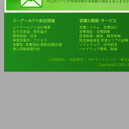
※公式ページや管理団体が未掲載の場合もあります
エーアールアイ会社概要
音響システム、音響設計
取引先実績、研究協力
音響測定・音響調整
開発実績、沿革
音場制御・解析、騒音制御
事業所案内・アクセス
防災無線放送 音達エリアの診断
無響室 : 音響測定/実験/試験設備
ソフトウェア、信号処理
個人情報保護方針
ハードウェア開発、制御
ご利用案内
|
免責事項
|
ARI サイトマップ
|
株式
Copyright(c) 2001-20