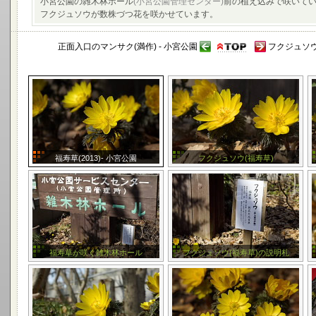
小宮公園の雑木林ホール
(小宮公園管理センター)
前の植え込みで咲いてい
フクジュソウが数株づつ花を咲かせています。
正面入口のマンサク(満作) - 小宮公園
フクジュソウ
福寿草(2013)- 小宮公園
フクジュソウ(福寿草)
福寿草が咲く雑木林ホール
フクジュソウ(福寿草)の説明札