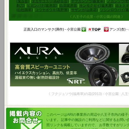
(鬼百合)
|
タカサゴユリ(高砂百合)
|
ヤブカンゾウ(藪萱草)
|
ノカンゾウ(野
剃刀)
|
ヒガンバナ(彼岸花)
|
白花彼岸花
|
キンモクセイ(金木犀)
|
ホトトギ
(白杜鵑草)
|
コウヤボウキ(高野箒)
|
サザンカ(山茶花)
|
ソシンロウバイ(素
《 八王子の点景 - 小宮公園の関連 》
正面入口のマンサク(満作) - 小宮公園
アンズ(杏) 
《 フクジュソウ(福寿草)の花(2013) - 小宮公園 : 八
このページはARIの事業所の周辺や八王子市内の様
います。 記事中の施設のご利用などに関するお問い
照リンクを掲載していますので、 お手数ですがリン