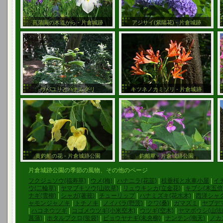
菖蒲園の木道から - 片倉城跡
アジサイ(紫陽花) - 片倉城跡
ウバユリとハナムグリ
キツネノカミソリ - 片倉城跡
黄釣船の花 - 片倉城跡公園
釣船草 - 片倉城跡公園
片倉城跡公園の季節の風物、その他のページ
フクジュソウ(福寿草)
|
ウメ(梅)
|
ハナニラ(花韮)
|
枝垂桜と水車小屋
|
イ
ウ(二輪草)
|
ヤマブキソウ(山吹草)
|
リュウキンカ(立金花)
|
キブシ(木五倍
ナギ(雪柳)
|
シャガ(著莪)
|
チューリップ
|
ハナミズキ(花水木)
|
西洋シャ
ャモンジャノキ
|
トチノキ
|
ノイバラ(野茨)
|
クワ(桑)
|
ガマズミ
|
ヤブデマ
|
ハコネウツギ
|
コゴメウツギ(小米空木)
|
ウツギ(空木)
|
ヤマボウシ(山法
菖蒲)
|
ホタルブクロ(蛍袋)
|
ビョウヤナギ(未央柳)
|
ナンテン(南天)
|
ノカ