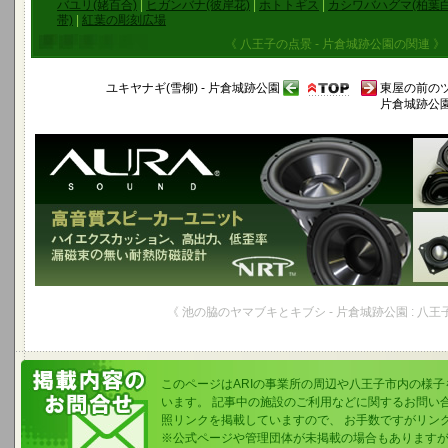
バユリ(姥百合)
|
ヒガンバナ(彼岸花)
|
ホトトギス
|
カシワバハグマ(柏葉白
帯)
|
紅葉の彫刻広場
《 八王子の点景 - 片倉城跡公園の関連 》
ユキヤナギ(雪柳) - 片倉城跡公園
東屋の前のツ
片倉城跡公
《 池の脇のヤマブキとキブシ - 片倉城跡公園 : 八王
このページはARIの事業所の周辺や八王子市内の様
います。 記事中の施設のご利用などに関するお問い
照リンクを掲載していますので、 お手数ですがリン
※公式ページや管理団体が未掲載の場合もあります