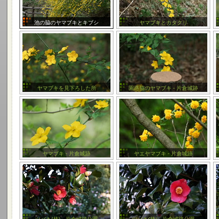
池の脇のヤマブキとキブシ
ヤマブキとカタクリ
ヤマブキを見下ろした所
園路脇のヤマブキ - 片倉城跡
ヤマブキ - 片倉城跡
ヤエヤマブキ - 片倉城跡