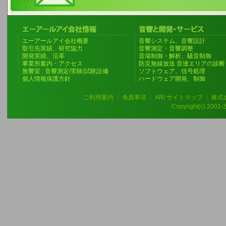
エーアールアイ会社概要
音響システム、音響設計
取引先実績、研究協力
音響測定・音響調整
開発実績、沿革
音場制御・解析、騒音制御
事業所案内・アクセス
防災無線放送 音達エリアの診断
無響室 : 音響測定/実験/試験設備
ソフトウェア、信号処理
個人情報保護方針
ハードウェア開発、制御
ご利用案内
|
免責事項
|
ARI サイトマップ
|
株式
Copyright(c) 2001-20