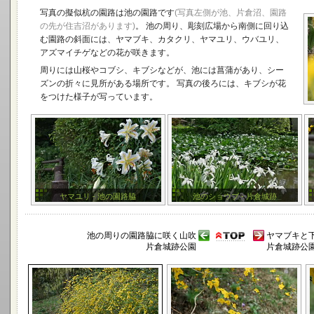
写真の擬似杭の園路は池の園路です
(写真左側が池、片倉沼、園路
の先が住吉沼があります)
。 池の周り、彫刻広場から南側に回り込
む園路の斜面には、ヤマブキ、カタクリ、ヤマユリ、ウバユリ、
アズマイチゲなどの花が咲きます。
周りには山桜やコブシ、キブシなどが、池には菖蒲があり、シー
ズンの折々に見所がある場所です。 写真の後ろには、キブシが花
をつけた様子が写っています。
ヤマユリ - 池の園路脇
池のショウブ - 片倉城跡
池の周りの園路脇に咲く山吹
ヤマブキと
片倉城跡公園
片倉城跡公