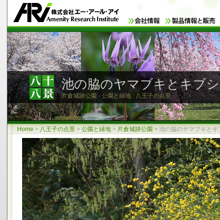
池の脇のヤマブキとキブシ
片倉城跡公園 - 公園と緑地 : 八王子の点景
Home
>
八王子の点景
>
公園と緑地
>
片倉城跡公園
>
池の脇のヤマブキとキ