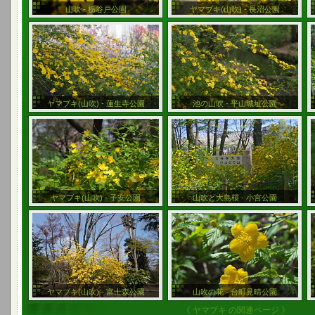
山吹 - 栃谷戸公園
ヤマブキ(山吹) - 長沼公園
ヤマブキ(山吹) - 蓮生寺公園
池の山吹 - 平山城址公園
ヤマブキ(山吹) - 子安公園
山吹と大島桜 - 小宮公園
ヤマブキ(山吹) - 富士森公園
山吹の花 - 台町見晴公園
《 ヤマブキ の関連ページ 》