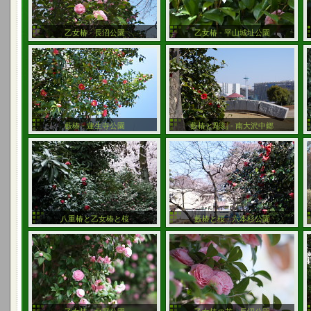
乙女椿 - 長沼公園
乙女椿 - 平山城址公園
藪椿 - 蓮生寺公園
藪椿と彫刻 - 南大沢中郷
八重椿と乙女椿と桜
藪椿と桜 - 六本杉公園