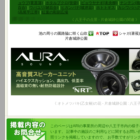
ョウブ(黄菖蒲)
|
ホタルブクロ(蛍袋)
|
ビョウヤナギ(未央柳)
|
ナンテン(南
百合)
|
ウバユリ(姥百合)
|
ヒガンバナ(彼岸花)
|
ホトトギス
|
カシワバハグ
(高尾平江帯)
|
紅葉の彫刻広場
《 八王子の点景 - 片倉城跡公園の関連 》
池の周りの園路脇に咲く山吹
シャガ(著莪)
片倉城跡公園
《 オトメツバキ(乙女椿)の花 - 片倉城跡公園 : 八王
このページはARIの事業所の周辺や八王子市内の様
います。 記事中の施設のご利用などに関するお問い
照リンクを掲載していますので、 お手数ですがリン