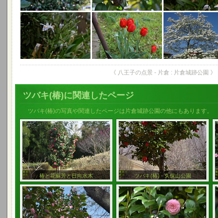
《 八王子の点景 - 片倉 : 片倉城跡公園 》
ツバキ(椿)に関連したページ
ツバキ(椿)の写真や関連したページは片倉城跡公園の他にもあります。
椿と花蘇芳と日向水木
ツバキ(椿) - 久保山公園