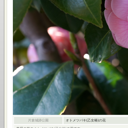
片倉城跡公園
オトメツバキ(乙女椿)の花