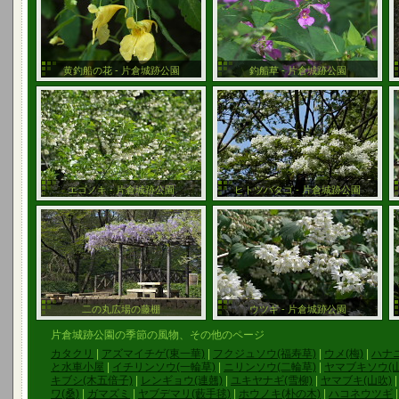
黄釣船の花 - 片倉城跡公園
釣船草 - 片倉城跡公園
エゴノキ - 片倉城跡公園
ヒトツバタゴ - 片倉城跡公園
二の丸広場の藤棚
ウツギ - 片倉城跡公園
片倉城跡公園の季節の風物、その他のページ
カタクリ
|
アズマイチゲ(東一華)
|
フクジュソウ(福寿草)
|
ウメ(梅)
|
ハナニ
と水車小屋
|
イチリンソウ(一輪草)
|
ニリンソウ(二輪草)
|
ヤマブキソウ(
キブシ(木五倍子)
|
レンギョウ(連翹)
|
ユキヤナギ(雪柳)
|
ヤマブキ(山吹)
ワ(桑)
|
ガマズミ
|
ヤブデマリ(藪手毬)
|
ホウノキ(朴の木)
|
ハコネウツギ