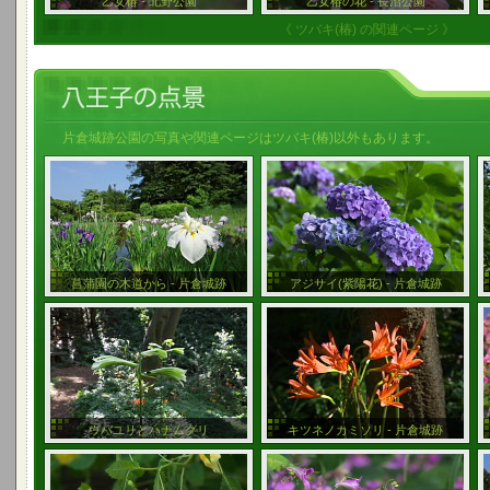
乙女椿 - 北野公園
乙女椿の花 - 長沼公園
《 ツバキ(椿) の関連ページ 》
片倉城跡公園の写真や関連ページはツバキ(椿)以外もあります。
菖蒲園の木道から - 片倉城跡
アジサイ(紫陽花) - 片倉城跡
ウバユリとハナムグリ
キツネノカミソリ - 片倉城跡