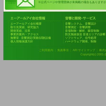
※公式ページや管理団体が未掲載の場合もあります
エーアールアイ会社概要
音響システム、音響設計
取引先実績、研究協力
音響測定・音響調整
開発実績、沿革
音場制御・解析、騒音制御
事業所案内・アクセス
防災無線放送 音達エリアの診断
無響室 : 音響測定/実験/試験設備
ソフトウェア、信号処理
個人情報保護方針
ハードウェア開発、制御
ご利用案内
|
免責事項
|
ARI サイトマップ
|
株式
Copyright(c) 2001-20