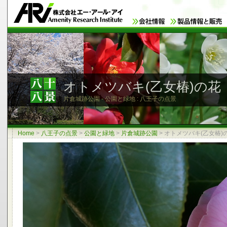
オトメツバキ(乙女椿)の花
片倉城跡公園 - 公園と緑地 : 八王子の点景
Home
>
八王子の点景
>
公園と緑地
>
片倉城跡公園
>
オトメツバキ(乙女椿)