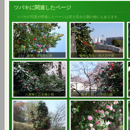
ツバキに関連したページ
ツバキの写真や関連したページは富士見台公園の他にもあります。
藪椿 - 蓮生寺公園
藪椿と彫刻 - 南大沢中郷
八重椿と乙女椿と桜
藪椿と桜 - 六本杉公園