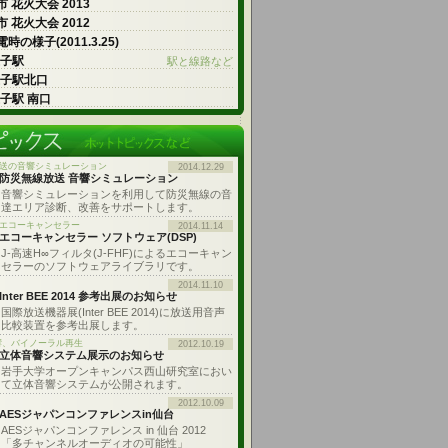
 花火大会 2013
 花火大会 2012
時の様子(2011.3.25)
王子駅
駅と線路など
王子駅北口
王子駅 南口
送の音響シミュレーション
2014.12.29
防災無線放送 音響シミュレーション
音響シミュレーションを利用して防災無線の音
達エリア診断、改善をサポートします。
: エコーキャンセラー
2014.11.14
エコーキャンセラー ソフトウェア(DSP)
J-高速H∞フィルタ(J-FHF)によるエコーキャン
セラーのソフトウェアライブラリです。
2014.11.10
Inter BEE 2014 参考出展のお知らせ
国際放送機器展(Inter BEE 2014)に放送用音声
比較装置を参考出展します。
響、バイノーラル再生
2012.10.19
立体音響システム展示のお知らせ
岩手大学オープンキャンパス西山研究室におい
て立体音響システムが公開されます。
2012.10.09
AESジャパンコンファレンスin仙台
AESジャパンコンファレンス in 仙台 2012
「多チャンネルオーディオの可能性」