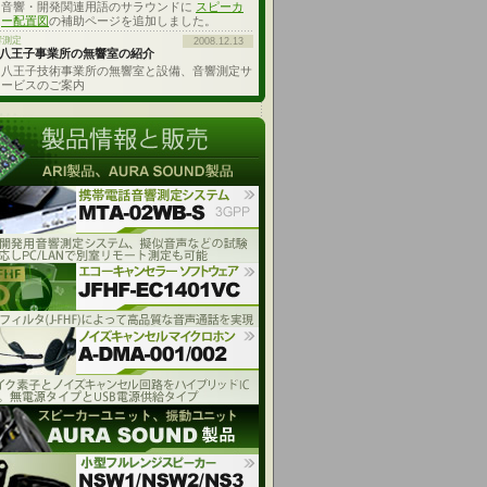
音響・開発関連用語のサラウンドに
スピーカ
ー配置図
の補助ページを追加しました。
響測定
2008.12.13
八王子事業所の無響室の紹介
八王子技術事業所の無響室と設備、音響測定サ
ービスのご案内