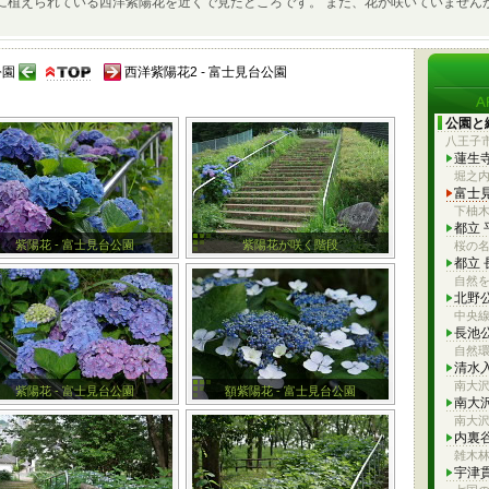
に植えられている西洋紫陽花を近くで見たところです。 まだ、花が咲いていません
公園
西洋紫陽花2 - 富士見台公園
公園と
八王子
蓮生
堀之
富士
下柚
都立
紫陽花 - 富士見台公園
紫陽花が咲く階段
桜の
都立
自然を
北野
中央
長池
自然
清水
南大
紫陽花 - 富士見台公園
額紫陽花 - 富士見台公園
南大
南大
内裏
雑木
宇津