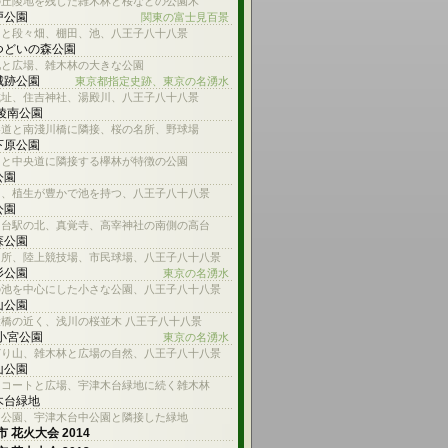
の丘陵地を残した雑木林と桜などの公園木
戸公園
関東の富士見百景
台と段々畑、棚田、池、八王子八十八景
つどいの森公園
池と広場、雑木林の大きな公園
城跡公園
東京都指定史跡、東京の名湧水
城址、住吉神社、湯殿川、八王子八十八景
 陵南公園
参道と南淺川橋に隣接、桜の名所、野球場
下原公園
川と中央道に隣接する欅林が特徴の公園
公園
川、植生が豊かで池を持つ、八王子八十八景
公園
ろ台駅の北、真覚寺、高宰神社の南側の高台
森公園
名所、陸上競技場、市民球場、八王子八十八景
杉公園
東京の名湧水
の池を中心にした小さな公園、八王子八十八景
山公園
橋の近く、浅川の桜並木 八王子八十八景
 小宮公園
東京の名湧水
どり山、雑木林と広場の自然、八王子八十八景
山公園
スコートと広場、宇津木台緑地に続く雑木林
木台緑地
山公園、宇津木台中公園と隣接した緑地
 花火大会 2014