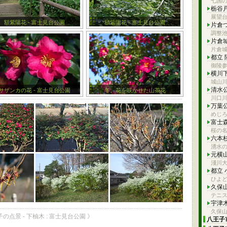
七国
栃谷
展望
額紫陽花 - 富士見台公園
額紫陽花 - 富士見台公園
片倉
調整
片倉
片倉
都立
御陵
横川
城山
清水
サザンカの花 - 富士見台公園
冬、花を咲かせた山茶花
川口
万葉
めじ
富士
桜の
六本
湧水
元横
淺川大
都立
ひよ
久保
テニ
宇津
久保
子の点景 - 下柚木 : 富士見台公園 》
八王子市