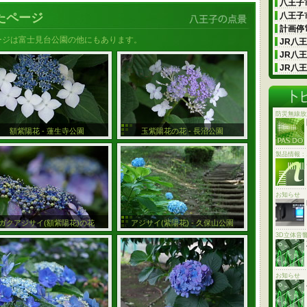
八王子市
たページ
八王子市
計画停電
ージは富士見台公園の他にもあります。
JR八
JR八
JR八
防災無線放
額紫陽花 - 蓮生寺公園
玉紫陽花の花 - 長沼公園
製品情報 
お知らせ
ガクアジサイ(額紫陽花)の花
アジサイ(紫陽花) - 久保山公園
3D立体音
お知らせ