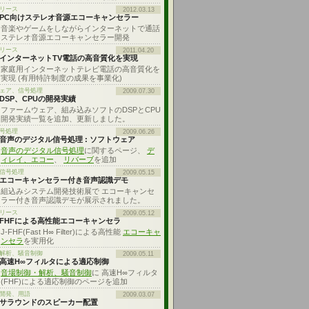
リース
2012.03.13
PC向けステレオ音源エコーキャンセラー
音楽やゲームをしながらインターネットで通話
ステレオ音源エコーキャンセラー開発
リース
2011.04.20
インターネットTV電話の高音質化を実現
家庭用インターネットテレビ電話の高音質化を
実現 (有用特許制度の成果を事業化)
ェア、信号処理
2009.07.30
DSP、CPUの開発実績
ファームウェア、組み込みソフトのDSPとCPU
開発実績一覧を追加、更新しました。
号処理
2009.06.26
音声のデジタル信号処理 : ソフトウェア
音声のデジタル信号処理
に関するページ、
デ
ィレイ、エコー
、
リバーブ
を追加
信号処理
2009.05.15
エコーキャンセラー付き音声認識デモ
組込みシステム開発技術展で エコーキャンセ
ラー付き音声認識デモが展示されました。
リース
2009.05.12
FHFによる高性能エコーキャンセラ
J-FHF(Fast H∞ Filter)による高性能
エコーキャ
ンセラ
を実用化
解析、騒音制御
2009.05.11
高速H∞フィルタによる適応制御
音場制御・解析、騒音制御
に 高速H∞フィルタ
(FHF)による適応制御のページを追加
開発、用語
2009.03.07
サラウンドのスピーカー配置