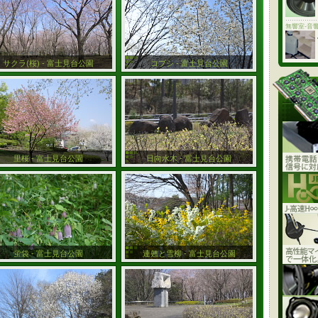
無響室-音
サクラ(桜) - 富士見台公園
コブシ - 富士見台公園
里桜 - 富士見台公園
日向水木 - 富士見台公園
蛍袋 - 富士見台公園
連翹と雪柳 - 富士見台公園