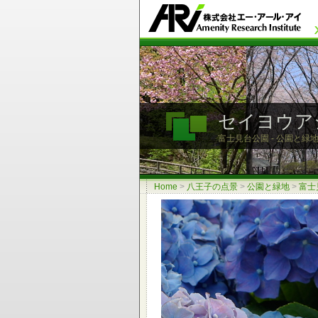
セイヨウア
富士見台公園 - 公園と緑地
Home
>
八王子の点景
>
公園と緑地
>
富士