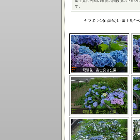
富士見台公園の東側の階段脇の下の方
す。
ヤマボウシ(山法師)1 - 富士見台
紫陽花 - 富士見台公園
紫陽花 - 富士見台公園