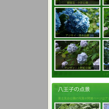
紫陽花 - 小宮公園
アジサイ - 清水公園
アジサイ - 上野町公園
《 
富士見台公園の写真や関連ページはアジ