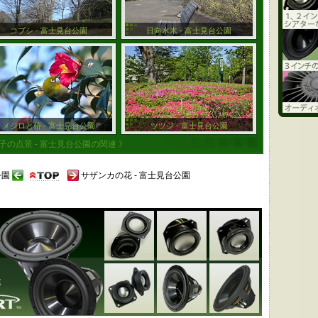
コブシ - 富士見台公園
日向水木 - 富士見台公園
メジロと椿 - 富士見台公園
ツツジ - 富士見台公園
子の点景 - 富士見台公園の関連 》
公園
サザンカの花 - 富士見台公園