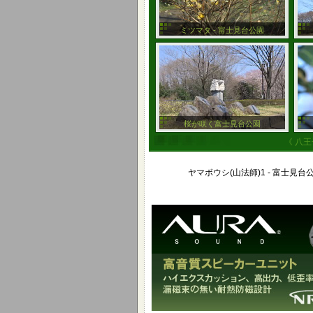
ミツマタ - 富士見台公園
桜が咲く富士見台公園
《 八王
ヤマボウシ(山法師)1 - 富士見台