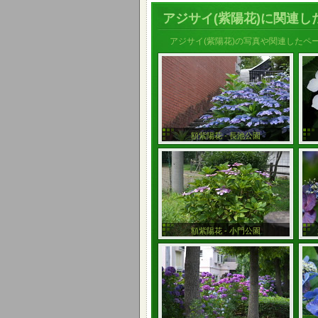
アジサイ(紫陽花)に関連し
アジサイ(紫陽花)の写真や関連したペ
額紫陽花 - 長池公園
額紫陽花 - 小門公園