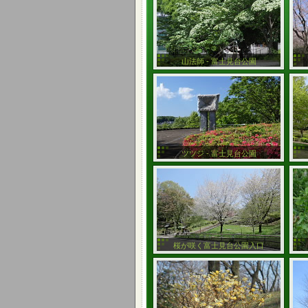
山法師 - 富士見台公園
ツツジ - 富士見台公園
桜が咲く富士見台公園入口