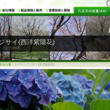
ジサイ(西洋紫陽花)
 : 八王子の点景
見台公園
>
セイヨウアジサイ(西洋紫陽花)