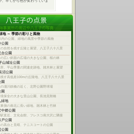
が、早くから色が変わっていま
緑地 ～ 季節の彩りと風物
市内の公園、緑地の風景や季節の風物
寺公園
内の自然を残す丘陵と展望、八王子八十八景
見台公園
木の広い斜面の広場の大きな公園、桜の林
 平山城址公園
名所、平山季重の関連史跡地、雑木林と展望
 長沼公園
残す高低差100mの丘陵地、八王子八十八景
公園
線の淺川鉄橋の近く、北野公園野球場
公園
環境保全の大きな里山公園、長池見附橋
入緑地
沢東側の南北に長い緑地、雑木林と竹林
沢中郷公園
沢駅直近、文化会館、フレスコ南大沢に隣接
谷戸公園
林の高台と見晴、テニスコートの公園
貫公園