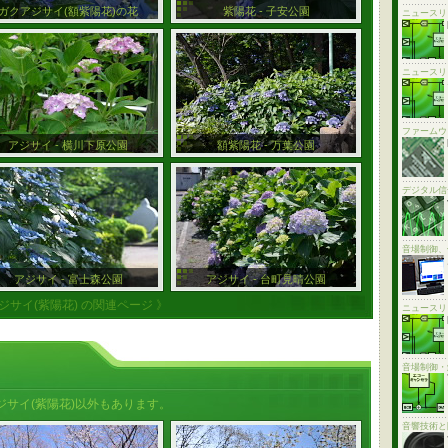
ガクアジサイ(額紫陽花)の花
紫陽花 - 子安公園
ニュースリ
ニュースリ
ファームウ
アジサイ - 横川下原公園
額紫陽花 - 万葉公園
デジタル信
音場制御、
アジサイ - 富士森公園
アジサイ - 台町見晴公園
アジサイ(紫陽花) の関連ページ 》
ニュースリ
音場制御・
サイ(紫陽花)以外もあります。
音響技術と