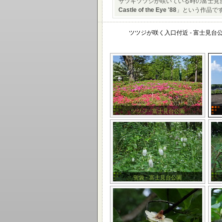
サツキツツジが咲いている時の富士見
Castle of the Eye '88
」という作品で
ツツジが咲く入口付近 - 富士見台
ツツジ - 富士見台公園
蛍袋 - 富士見台公園