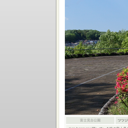
富士見台公園
ツツジ(