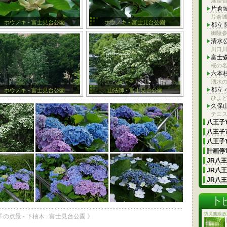
展望
片倉
片倉
ホウノキ - 富士見台公園
ホウノキ - 富士見台公園
都立
御陵
清水
川口
富士
桜の
六本
湧水
都立
ホウノキ - 富士見台公園
山法師 - 富士見台公園
ひよ
久保
テニ
八王子市
八王子市
八王子市
計画停電
JR八
JR八
JR八
防災無線放
子の点景 - 下柚木 : 富士見台公園 》