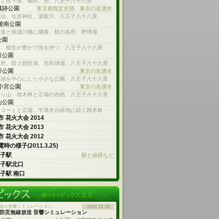
台と段々畑、棚田、池、八王子八十八景
城跡公園
東京都指定史跡、東京の名湧水
城址、住吉神社、湯殿川、八王子八十八景
 陵南公園
参道と南淺川橋に隣接、桜の名所、野球場
公園
川、植生が豊かで池を持つ、八王子八十八景
森公園
名所、陸上競技場、市民球場、八王子八十八景
杉公園
東京の名湧水
の池を中心にした小さな公園、八王子八十八景
 小宮公園
東京の名湧水
どり山、雑木林と広場の自然、八王子八十八景
山公園
スコートと広場、宇津木台緑地に続く雑木林
 花火大会 2014
 花火大会 2013
 花火大会 2012
時の様子(2011.3.25)
王子駅
駅と線路など
王子駅北口
王子駅 南口
送の音響シミュレーション
2014.12.29
防災無線放送 音響シミュレーション