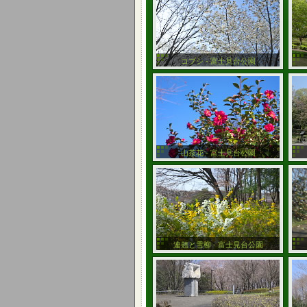
コブシ - 富士見台公園
山茶花 - 富士見台公園
連翹と雪柳 - 富士見台公園