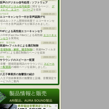
音声のデジタル信号処理 : ソフトウェア
音声のデジタル信号処理
に関するページ、
デ
ィレイ、エコー
、
リバーブ
を追加
信号処理
2009.05.15
エコーキャンセラー付き音声認識デモ
組込みシステム開発技術展で エコーキャンセ
ラー付き音声認識デモが展示されました。
リース
2009.05.12
FHFによる高性能エコーキャンセラ
J-FHF(Fast H∞ Filter)による高性能
エコーキャ
ンセラ
を実用化
解析、騒音制御
2009.05.11
高速H∞フィルタによる適応制御
音場制御・解析、騒音制御
に 高速H∞フィルタ
(FHF)による適応制御のページを追加
開発、用語
2009.03.07
サラウンドのスピーカー配置
音響・開発関連用語のサラウンドに
スピーカ
ー配置図
の補助ページを追加しました。
響測定
2008.12.13
八王子事業所の無響室の紹介
八王子技術事業所の無響室と設備、音響測定サ
ービスのご案内