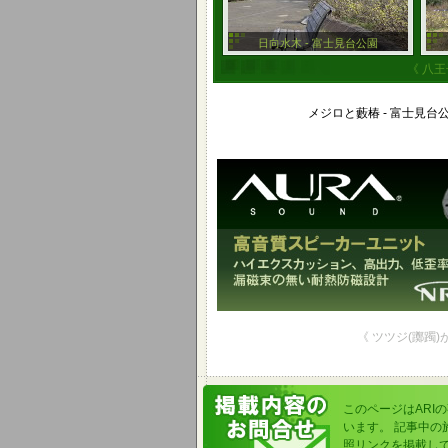
日向水木 - 富士見台公園
《 八王
メジロと藪椿 - 富士見台
《 ツツジ(躑躅)
このページはARI
います。 記事中
照リンクを掲載し