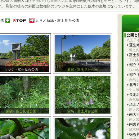
台公園の南側入口
(3ヶ所のうち東側の入口)
の歩道側から園内を見たところです。 彫
す。 彫刻の後ろの斜面は数種類のツツジを主体にした低木の生垣になっています。
公園
五月と新緑 - 富士見台公園
公園と
八王子
蓮生
堀之
富士
下柚
都立
ツツジ - 富士見台公園
新緑 - 富士見台公園
桜の
都立
自然を
北野
中央
長池
自然
清水
南大
蛍袋 - 富士見台公園
蛍袋 - 富士見台公園
南大
南大
内裏
雑木
栃谷