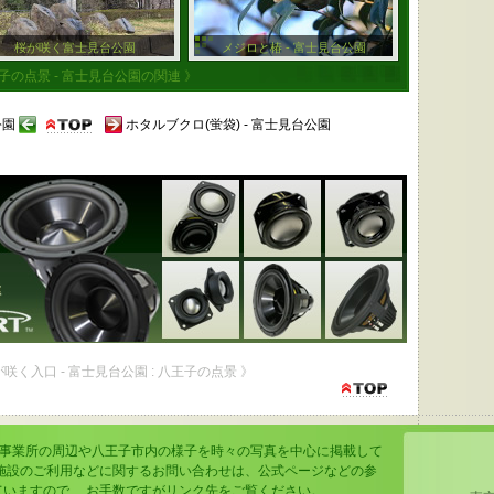
桜が咲く富士見台公園
メジロと椿 - 富士見台公園
子の点景 - 富士見台公園の関連 》
公園
ホタルブクロ(蛍袋) - 富士見台公園
が咲く入口 - 富士見台公園 : 八王子の点景 》
の事業所の周辺や八王子市内の様子を時々の写真を中心に掲載して
の施設のご利用などに関するお問い合わせは、公式ページなどの参
ていますので、 お手数ですがリンク先をご覧ください。