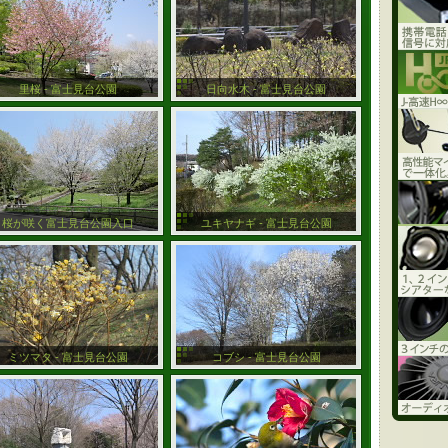
里桜 - 富士見台公園
日向水木 - 富士見台公園
桜が咲く富士見台公園入口
ユキヤナギ - 富士見台公園
ミツマタ - 富士見台公園
コブシ - 富士見台公園