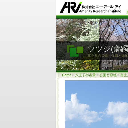
ツツジ(躑
富士見台公園 - 公園と緑地
Home
>
八王子の点景
>
公園と緑地
>
富士