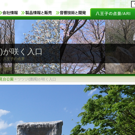
躅)が咲く入口
 : 八王子の点景
見台公園
>
ツツジ(躑躅)が咲く入口