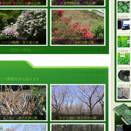
キリシマツツジ - 元横山公園
大紫躑躅の花 - 子安公園
音場制御、
ニュースリ
ツツジ(躑躅) - 富士森公園
ツツジ - 台町見晴公園
 ツツジ(躑躅) の関連ページ 》
音場制御・
音響技術と
ジ(躑躅)以外もあります。
無響室-音
マンサク - 富士見台公園
サクラ(桜) - 富士見台公園