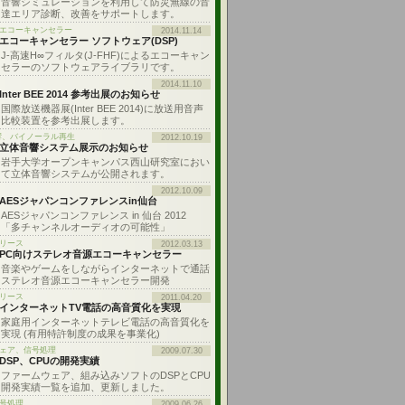
音響シミュレーションを利用して防災無線の音
達エリア診断、改善をサポートします。
: エコーキャンセラー
2014.11.14
エコーキャンセラー ソフトウェア(DSP)
J-高速H∞フィルタ(J-FHF)によるエコーキャン
セラーのソフトウェアライブラリです。
2014.11.10
Inter BEE 2014 参考出展のお知らせ
国際放送機器展(Inter BEE 2014)に放送用音声
比較装置を参考出展します。
響、バイノーラル再生
2012.10.19
立体音響システム展示のお知らせ
岩手大学オープンキャンパス西山研究室におい
て立体音響システムが公開されます。
2012.10.09
AESジャパンコンファレンスin仙台
AESジャパンコンファレンス in 仙台 2012
「多チャンネルオーディオの可能性」
リース
2012.03.13
PC向けステレオ音源エコーキャンセラー
音楽やゲームをしながらインターネットで通話
ステレオ音源エコーキャンセラー開発
リース
2011.04.20
インターネットTV電話の高音質化を実現
家庭用インターネットテレビ電話の高音質化を
実現 (有用特許制度の成果を事業化)
ェア、信号処理
2009.07.30
DSP、CPUの開発実績
ファームウェア、組み込みソフトのDSPとCPU
開発実績一覧を追加、更新しました。
号処理
2009.06.26