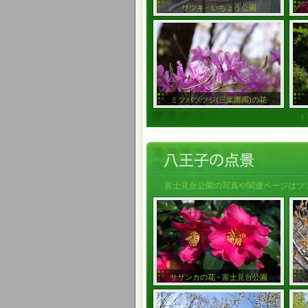
サツキ - いちょう公園
ミツバツツジ(三葉躑躅)の花
《
富士見台公園の写真や関連ページはツツ
サザンカの花 - 富士見台公園