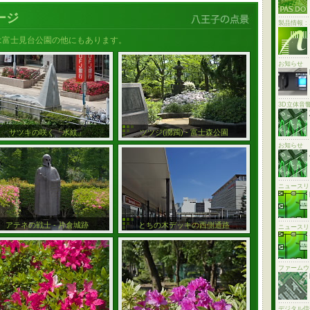
ージ
製品情報 
は富士見台公園の他にもあります。
お知らせ
3D立体音
サツキの咲く「水紋」
ツツジ(躑躅) - 富士森公園
お知らせ
ニュースリ
アテネの戦士 - 片倉城跡
とちの木デッキの西側通路
ニュースリ
ファームウ
デジタル信