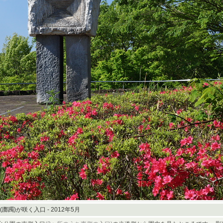
躑躅)が咲く入口 - 2012年5月