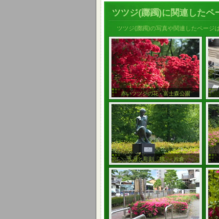
ツツジ(躑躅)に関連したペ
ツツジ(躑躅)の写真や関連したページ
赤いツツジの花 - 富士森公園
五月と彫刻「独」- 片倉