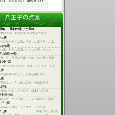
刻は、新妻實氏の「
眼の城 '88 /
緑地 ～ 季節の彩りと風物
市内の公園、緑地の風景や季節の風物
寺公園
内の自然を残す丘陵と展望、八王子八十八景
見台公園
木の広い斜面の広場の大きな公園、桜の林
 平山城址公園
名所、平山季重の関連史跡地、雑木林と展望
 長沼公園
残す高低差100mの丘陵地、八王子八十八景
公園
線の淺川鉄橋の近く、北野公園野球場
公園
環境保全の大きな里山公園、長池見附橋
入緑地
沢東側の南北に長い緑地、雑木林と竹林
沢中郷公園
沢駅直近、文化会館、フレスコ南大沢に隣接
谷戸公園
林の高台と見晴、テニスコートの公園
戸公園
関東の富士見百景