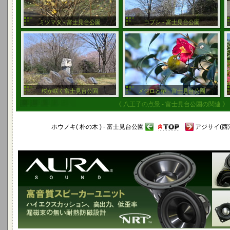
ミツマタ - 富士見台公園
コブシ - 富士見台公園
桜が咲く富士見台公園
メジロと椿 - 富士見台公園
《 八王子の点景 - 富士見台公園の関連 》
ホウノキ( 朴の木 ) - 富士見台公園
アジサイ(西