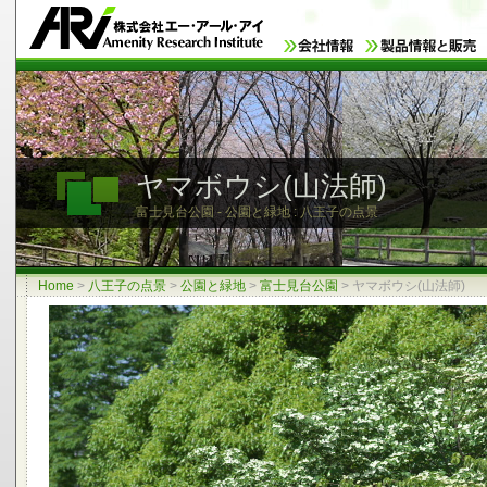
ヤマボウシ(山法師)
富士見台公園 - 公園と緑地 : 八王子の点景
Home
>
八王子の点景
>
公園と緑地
>
富士見台公園
>
ヤマボウシ(山法師)