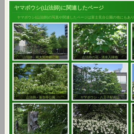
ヤマボウシ(山法師)に関連したページ
ヤマボウシ(山法師)の写真や関連したページは富士見台公園の他にもあ
山法師 - 南大沢中郷公園
山法師の花 - 清水入緑地
山法師 - 蓮生寺公園
ヤマボウシ - 八王子駅南口