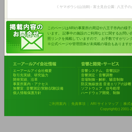
《 ヤマボウシ(山法師) - 富士見台公園 : 八王子の
このページはARIの事業所の周辺や八王子市内の様
います。 記事中の施設のご利用などに関するお問い
照リンクを掲載していますので、 お手数ですがリン
※公式ページや管理団体が未掲載の場合もあります
エーアールアイ会社概要
音響システム、音響設計
取引先実績、研究協力
音響測定・音響調整
開発実績、沿革
音場制御・解析、騒音制御
事業所案内・アクセス
防災無線放送 音達エリアの診断
無響室 : 音響測定/実験/試験設備
ソフトウェア、信号処理
個人情報保護方針
ハードウェア開発、制御
ご利用案内
|
免責事項
|
ARI サイトマップ
|
株式
Copyright(c) 2001-20