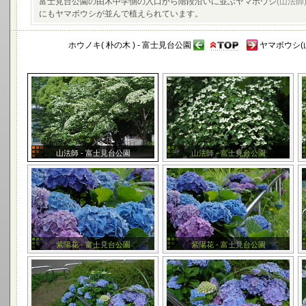
富士見台公園の由木中学側の入口から階段沿いに並ぶヤマボウシ
(山法師
にもヤマボウシが並んで植えられています。
ホウノキ( 朴の木 ) - 富士見台公園
ヤマボウシ(山
山法師 - 富士見台公園
山法師 - 富士見台公園
紫陽花 - 富士見台公園
紫陽花 - 富士見台公園