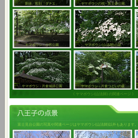
新緑、彫刻「ダナエ」
ヤマボウシの枝 - 富士森公園
ヤマボウシ - 小宮公園
ヤマボウシ(山法師)の花
ヤマボウシ - 片倉城跡公園
ヤマボウシ - 片倉つどいの森
《 ヤマボウシ(山法師) の関連ページ 》
富士見台公園の写真や関連ページはヤマボウシ(山法師)以外もあります