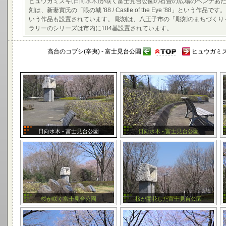
ヒュウガミズキ
(日向水木)
が咲く富士見台公園の石畳の広場のベンチあた
刻は、新妻實氏の「眼の城 '88 / Castle of the Eye '88」という作品
いう作品も設置されています。 彫刻は、八王子市の「彫刻のまちづくり
ラリーのシリーズは市内に104基設置されています。
高台のコブシ(辛夷) - 富士見台公園
ヒュウガミズ
日向水木 - 富士見台公園
日向水木 - 富士見台公園
桜が咲く富士見台公園
桜が開花した富士見台公園