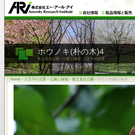
ホウノキ(朴の木)4
富士見台公園 - 公園と緑地 : 八王子の点景
Home
>
八王子の点景
>
公園と緑地
>
富士見台公園
>
ホウノキ(朴の木)4