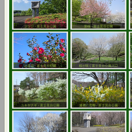
ツツジ - 富士見台公園
里桜 - 富士見台公園
山茶花 - 富士見台公園
桜が咲く富士見台公園入口
ユキヤナギ - 富士見台公園
連翹と雪柳 - 富士見台公園