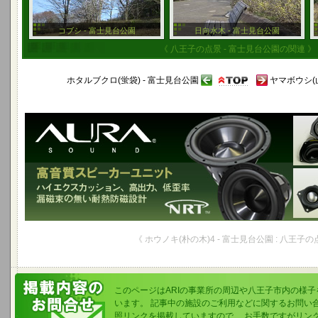
コブシ - 富士見台公園
日向水木 - 富士見台公園
《 八王子の点景 - 富士見台公園の関連 》
ホタルブクロ(蛍袋) - 富士見台公園
ヤマボウシ(山
《 ホウノキ(朴の木)4 - 富士見台公園 : 八王子の
このページはARIの事業所の周辺や八王子市内の様
います。 記事中の施設のご利用などに関するお問い
照リンクを掲載していますので、 お手数ですがリン