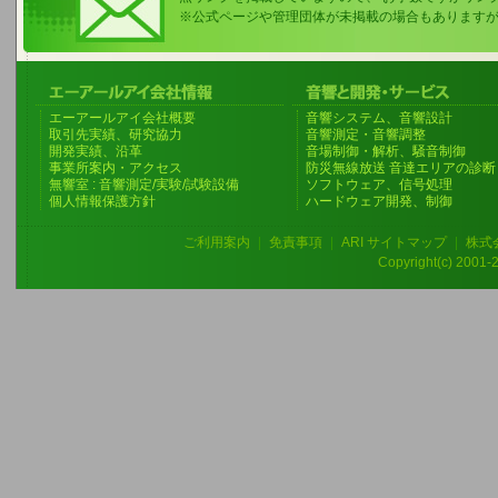
※公式ページや管理団体が未掲載の場合もあります
エーアールアイ会社概要
音響システム、音響設計
取引先実績、研究協力
音響測定・音響調整
開発実績、沿革
音場制御・解析、騒音制御
事業所案内・アクセス
防災無線放送 音達エリアの診断
無響室 : 音響測定/実験/試験設備
ソフトウェア、信号処理
個人情報保護方針
ハードウェア開発、制御
ご利用案内
|
免責事項
|
ARI サイトマップ
|
株式
Copyright(c) 2001-20