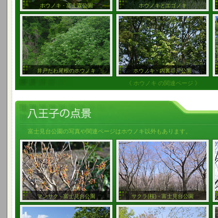
ホウノキ - 富士森公園
ホウノキとエゴノキ
井戸たわ尾根のホウノキ
ホウノキ - 内裏谷戸公園
《 ホウノキ の関連ページ 》
富士見台公園の写真や関連ページはホウノキ以外もあります。
マンサク - 富士見台公園
サクラ(桜) - 富士見台公園