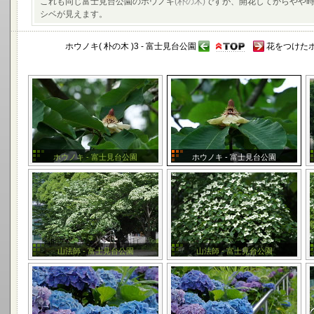
これも同じ富士見台公園のホウノキ
(朴の木)
ですが、開花してからやや時
シベが見えます。
ホウノキ( 朴の木 )3 - 富士見台公園
花をつけたホ
ホウノキ - 富士見台公園
ホウノキ - 富士見台公園
山法師 - 富士見台公園
山法師 - 富士見台公園