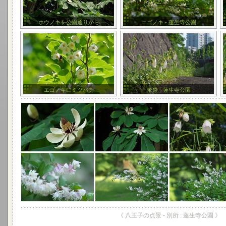
ホウノキを公園通りから
エゴノキ - 蓮生寺公園
エゴノキにミツバチ
蛍袋 - 蓮生寺公園
《 八王子の点景 - 別所 : 蓮生寺公園 》