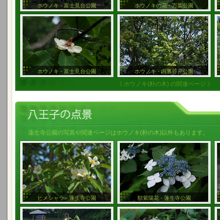
ホウノキ - 富士見台公園
ホウノキの花 - 万葉公園
ホウノキ - 富士見台公園
ホウノキ - 内裏谷戸公園
《 ホウノキ(朴の木) の関連ページ 》
蓮生寺公園の写真や関連ページはホウノキ(朴の木)以外もあります。
ヒメシャラ - 蓮生寺公園
額紫陽花 - 蓮生寺公園