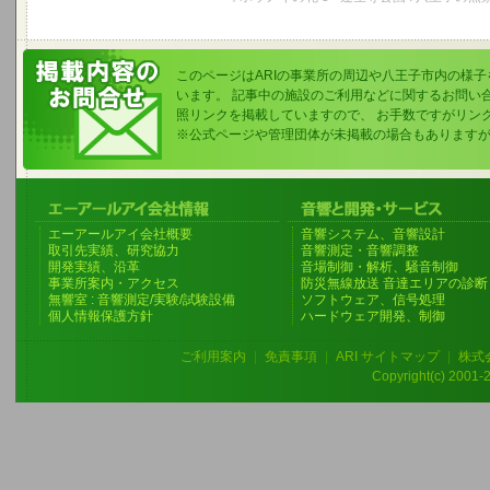
このページはARIの事業所の周辺や八王子市内の様
います。 記事中の施設のご利用などに関するお問い
照リンクを掲載していますので、 お手数ですがリン
※公式ページや管理団体が未掲載の場合もあります
エーアールアイ会社概要
音響システム、音響設計
取引先実績、研究協力
音響測定・音響調整
開発実績、沿革
音場制御・解析、騒音制御
事業所案内・アクセス
防災無線放送 音達エリアの診断
無響室 : 音響測定/実験/試験設備
ソフトウェア、信号処理
個人情報保護方針
ハードウェア開発、制御
ご利用案内
|
免責事項
|
ARI サイトマップ
|
株式
Copyright(c) 2001-20