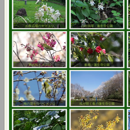
お祭広場のヤマユリ
山杜鵑草 - 蓮生寺公園
寒緋桜とメジロ
藪椿 - 蓮生寺公園
梅の花をつつくメジロ
桜が咲く春の蓮生寺公園