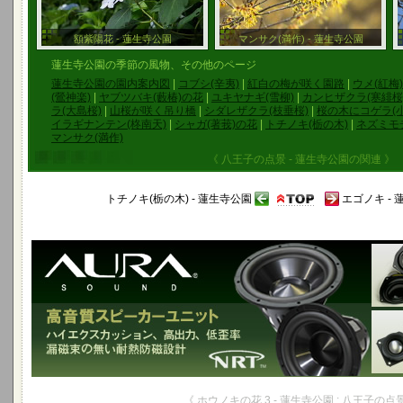
額紫陽花 - 蓮生寺公園
マンサク(満作) - 蓮生寺公園
蓮生寺公園の季節の風物、その他のページ
蓮生寺公園の園内案内図
|
コブシ(辛夷)
|
紅白の梅が咲く園路
|
ウメ(紅梅)
(鶯神楽)
|
ヤブツバキ(藪椿)の花
|
ユキヤナギ(雪柳)
|
カンヒザクラ(寒緋桜
ラ(大島桜)
|
山桜が咲く吊り橋
|
シダレザクラ(枝垂桜)
|
桜の木にコゲラ(
イラギナンテン(柊南天)
|
シャガ(著莪)の花
|
トチノキ(栃の木)
|
ネズミモチ
マンサク(満作)
《 八王子の点景 - 蓮生寺公園の関連 》
トチノキ(栃の木) - 蓮生寺公園
エゴノキ -
《 ホウノキの花 3 - 蓮生寺公園 : 八王子の点