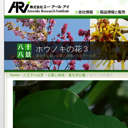
ホウノキの花 3
蓮生寺公園 - 公園と緑地 : 八王子の点景
Home
>
八王子の点景
>
公園と緑地
>
蓮生寺公園
>
ホウノキの花 3