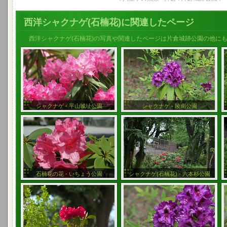
西洋シャクナゲ(石楠花)に関連したページ
西洋シャクナゲ(石楠花)の写真や関連したページは片倉城跡公園の他に
シャクナゲ - 平山城址公園
シャクナゲ - 陵南公園
石楠花の花 - いちょう公園
シャクナゲ(石楠花) - 六本杉公園