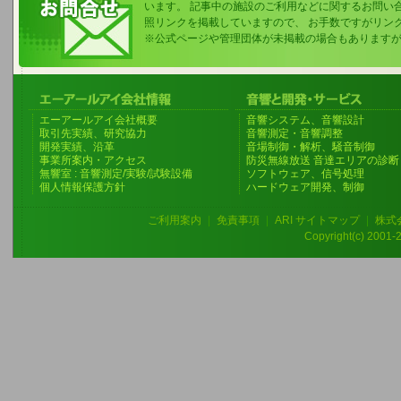
います。 記事中の施設のご利用などに関するお問い
照リンクを掲載していますので、 お手数ですがリン
※公式ページや管理団体が未掲載の場合もあります
エーアールアイ会社概要
音響システム、音響設計
取引先実績、研究協力
音響測定・音響調整
開発実績、沿革
音場制御・解析、騒音制御
事業所案内・アクセス
防災無線放送 音達エリアの診断
無響室 : 音響測定/実験/試験設備
ソフトウェア、信号処理
個人情報保護方針
ハードウェア開発、制御
ご利用案内
|
免責事項
|
ARI サイトマップ
|
株式
Copyright(c) 2001-20