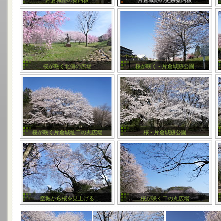
片倉城跡の案内板
片倉城跡の史跡案内板
桜が咲く北側の広場
桜が咲く - 片倉城跡公園
桜が咲く片倉城址二の丸広場
桜 - 片倉城跡公園
空堀から桜を見上げる
桜が咲く二の丸広場