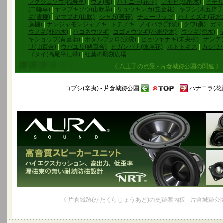
フクジュソウ(福寿草)
|
ウメ(梅)
|
ハナニラ(花韮)
|
アセビ(馬酔木)
|
イチリ
(二輪草)
|
ヤマブキソウ(山吹草)
|
リュウキンカ(立金花)
|
キブシ(木五倍子
ギ(雪柳)
|
ヤマブキ(山吹)
|
シャガ(著莪)
|
チューリップ
|
ハナミズキ(花水
藤棚)
|
ナンジャモンジャノキ
|
トチノキ
|
ノイバラ(野茨)
|
クワ(桑)
|
ガマ
ウノキ(朴の木)
|
ハコネウツギ
|
コゴメウツギ(小米空木)
|
ウツギ(空木)
|
キショウブ(黄菖蒲)
|
ホタルブクロ(蛍袋)
|
ビョウヤナギ(未央柳)
|
ナンテン
リ(山百合)
|
ウバユリ(姥百合)
|
ヒガンバナ(彼岸花)
|
ホトトギス
|
カシワ
ゴタイ(高尾平江帯)
|
紅葉の彫刻広場
《 八王子の点景 - 片倉城跡公園の関連 》
コブシ(辛夷) - 片倉城跡公園
ハナニラ(花韮
《 片倉城跡(かたくらじょうあと)の史跡案内板 - 片倉城跡公園