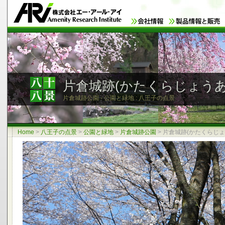
片倉城跡(かたくらじょう
片倉城跡公園 - 公園と緑地 : 八王子の点景
Home
>
八王子の点景
>
公園と緑地
>
片倉城跡公園
>
片倉城跡(かたくらじょ