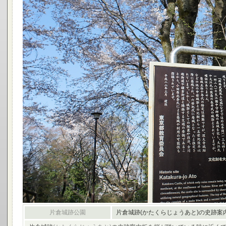
片倉城跡公園
片倉城跡(かたくらじょうあと)の史跡案内板 