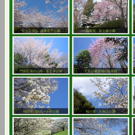
サクラ(桜) - 内裏谷戸公園
枝垂桜 - 富士森公園
門前広場の山桜 - 蓮生寺公園
子安公園西側の枝垂桜
桜の花(2013) - 小宮公園
桜の花 - 久保山公園