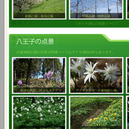
斜面に桜 - 長沼公園
午後の桜 - 北野公園
《 サクラ(桜) の関連ページ 》
片倉城跡公園の写真や関連ページはサクラ(桜)以外もあります。
園路の斜面に咲くカタクリ
アズマイチゲ - 片倉城跡公園