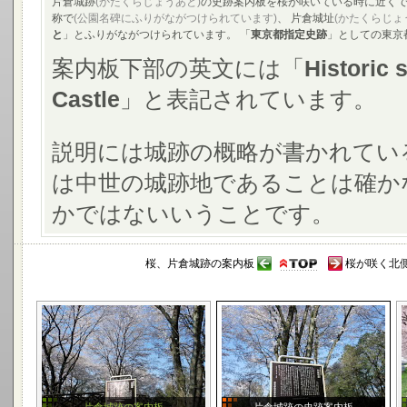
片倉城跡
(かたくらじょうあと)
の史跡案内板を桜が咲いている時に近くで
称で
(公園名碑にふりがながつけられています)
、 片倉城址
(かたくらじょ
と
」とふりがながつけられています。 「
東京都指定史跡
」としての東京
案内板下部の英文には「
Historic 
Castle
」と表記されています。
説明には城跡の概略が書かれてい
は中世の城跡地であることは確か
かではないいうことです。
桜、片倉城跡の案内板
桜が咲く北側