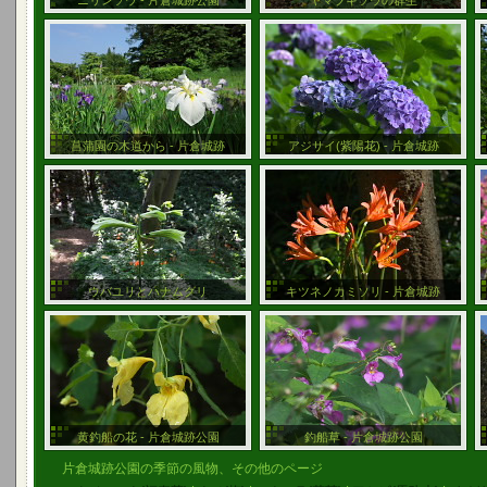
ニリンソウ - 片倉城跡公園
ヤマブキソウの群生
菖蒲園の木道から - 片倉城跡
アジサイ(紫陽花) - 片倉城跡
ウバユリとハナムグリ
キツネノカミソリ - 片倉城跡
黄釣船の花 - 片倉城跡公園
釣船草 - 片倉城跡公園
片倉城跡公園の季節の風物、その他のページ