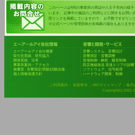
このページはARIの事業所の周辺や八王子市内の様
います。 記事中の施設のご利用などに関するお問い
照リンクを掲載していますので、 お手数ですがリン
※公式ページや管理団体が未掲載の場合もあります
エーアールアイ会社概要
音響システム、音響設計
取引先実績、研究協力
音響測定・音響調整
開発実績、沿革
音場制御・解析、騒音制御
事業所案内・アクセス
防災無線放送 音達エリアの診断
無響室 : 音響測定/実験/試験設備
ソフトウェア、信号処理
個人情報保護方針
ハードウェア開発、制御
ご利用案内
|
免責事項
|
ARI サイトマップ
|
株式
Copyright(c) 2001-20