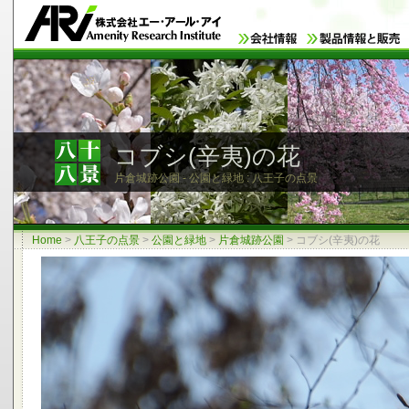
コブシ(辛夷)の花
片倉城跡公園 - 公園と緑地 : 八王子の点景
Home
>
八王子の点景
>
公園と緑地
>
片倉城跡公園
>
コブシ(辛夷)の花