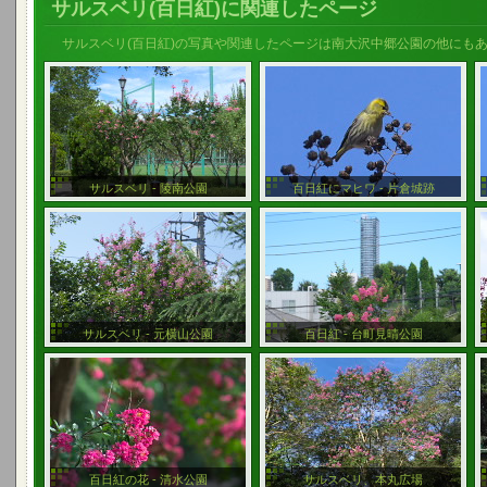
サルスベリ(百日紅)に関連したページ
サルスベリ(百日紅)の写真や関連したページは南大沢中郷公園の他にも
サルスベリ - 陵南公園
百日紅にマヒワ - 片倉城跡
サルスベリ - 元横山公園
百日紅 - 台町見晴公園
百日紅の花 - 清水公園
サルスベリ、本丸広場