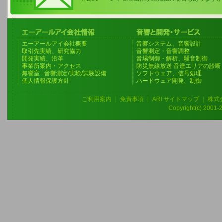
エーアールアイ会社概要
音響システム、音響設計
取引先実績、研究協力
音響測定・音響調整
開発実績、沿革
音場制御・解析、騒音制御
事業所案内・アクセス
防災無線放送 音達エリアの診断
無響室 : 音響測定/実験/試験設備
ソフトウェア、信号処理
個人情報保護方針
ハードウェア開発、制御
ご利用案内
|
免責事項
|
ARI サイトマップ
|
株式
Copyright(c) 2001-20