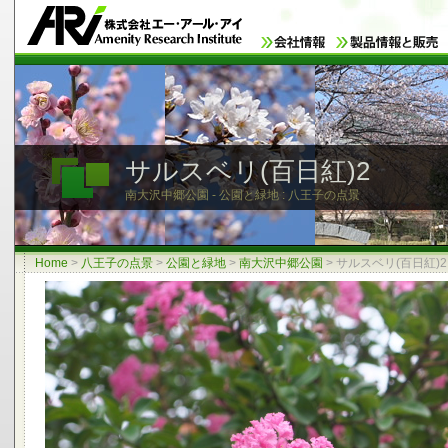
サルスベリ(百日紅)2
南大沢中郷公園 - 公園と緑地 : 八王子の点景
Home
>
八王子の点景
>
公園と緑地
>
南大沢中郷公園
>
サルスベリ(百日紅)2