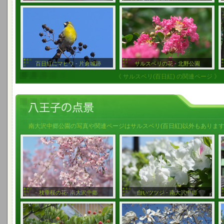
百日紅にマヒワ - 片倉城跡
サルスベリの花 - 北野公園
《 サルスベリ(百日紅) の関連ページ 》
南大沢中郷公園の写真や関連ページはサルスベリ(百日紅)以外もありま
枝垂桜の花- 南大沢中郷
白いツツジ - 南大沢中郷