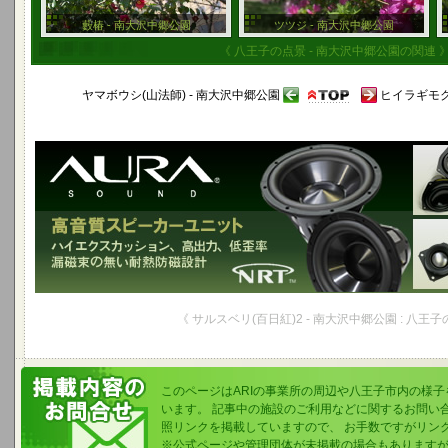
藪椿 - 南大沢中郷公園
ツツジ - 南大沢中郷公園
《 八王子の点景 - 南大沢中郷公園の関連 
ヤマボウシ(山法師) - 南大沢中郷公園
ヒイラギモク
《 サルスベリ(百日紅)2 - 南大沢中郷公園 : 八王子
このページはARIの事業所の周辺や八王子市内の様
います。 記事中の施設のご利用などに関するお問い
照リンクを掲載していますので、 お手数ですがリン
※公式ページや管理団体が未掲載の場合もあります