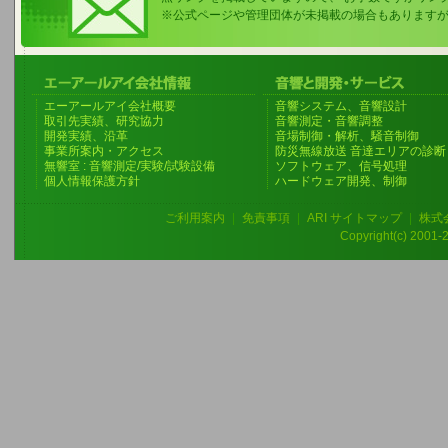
※公式ページや管理団体が未掲載の場合もあります
エーアールアイ会社概要
音響システム、音響設計
取引先実績、研究協力
音響測定・音響調整
開発実績、沿革
音場制御・解析、騒音制御
事業所案内・アクセス
防災無線放送 音達エリアの診断
無響室 : 音響測定/実験/試験設備
ソフトウェア、信号処理
個人情報保護方針
ハードウェア開発、制御
ご利用案内
|
免責事項
|
ARI サイトマップ
|
株式
Copyright(c) 2001-20