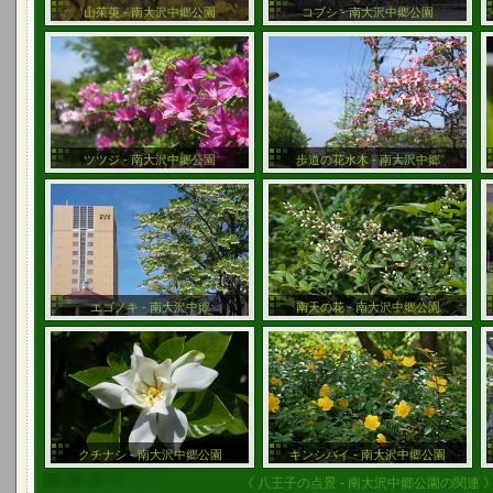
山茱萸 - 南大沢中郷公園
コブシ - 南大沢中郷公園
ツツジ - 南大沢中郷公園
歩道の花水木 - 南大沢中郷
エゴノキ - 南大沢中郷
南天の花 - 南大沢中郷公園
クチナシ - 南大沢中郷公園
キンシバイ - 南大沢中郷公園
《 八王子の点景 - 南大沢中郷公園の関連 