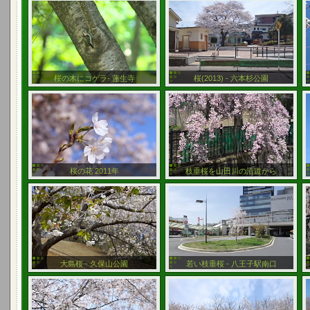
桜の木にコゲラ- 蓮生寺
桜(2013) - 六本杉公園
桜の花 2011年
枝垂桜を山田川の沿道から
大島桜 - 久保山公園
若い枝垂桜 - 八王子駅南口