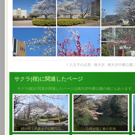
《 八王子の点景 - 南大沢 : 南大沢中郷公園 
サクラ(桜)に関連したページ
サクラ(桜)の写真や関連したページは南大沢中郷公園の他にもあります
桜が咲く内裏谷戸公園入口
山桜が咲く春の長池