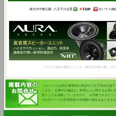
南大沢中郷公園 - 八王子の点景
白いウメ(梅)
《 サクラ(桜)が開花したころ - 南大沢中郷公園 : 八
このページはARIの事業所の周辺や八王子市内の様
います。 記事中の施設のご利用などに関するお問い
照リンクを掲載していますので、 お手数ですがリン
※公式ページや管理団体が未掲載の場合もあります