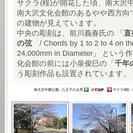
サクラ(桜)が開花した頃、南大沢
南大沢文化会館のあるやや西方向
の建物が見えています。
中央の彫刻は、前川義春氏の 「
直
の弦
/ Chords by 1 to 2 to 4 on th
24,000mm in Diameter
化会館の前には小泉俊巳の「
千年
う彫刻作品も設置されています。
南大沢中郷公園 - 八王子の点景
サクラ(桜) 