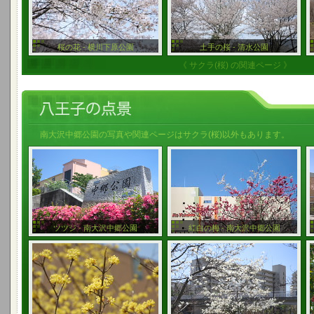
桜の花 - 横川下原公園
土手の桜 - 清水公園
《 サクラ(桜) の関連ページ 》
南大沢中郷公園の写真や関連ページはサクラ(桜)以外もあります。
ツツジ - 南大沢中郷公園
紅白の梅 - 南大沢中郷公園