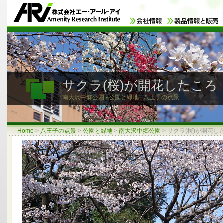
サクラ(桜)が開花したころ
南大沢中郷公園 - 公園と緑地 : 八王子の点景
Home
>
八王子の点景
>
公園と緑地
>
南大沢中郷公園
>
サクラ(桜)が開花し