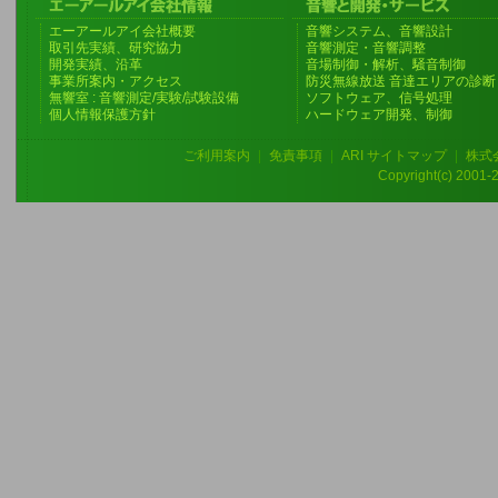
エーアールアイ会社概要
音響システム、音響設計
取引先実績、研究協力
音響測定・音響調整
開発実績、沿革
音場制御・解析、騒音制御
事業所案内・アクセス
防災無線放送 音達エリアの診断
無響室 : 音響測定/実験/試験設備
ソフトウェア、信号処理
個人情報保護方針
ハードウェア開発、制御
ご利用案内
|
免責事項
|
ARI サイトマップ
|
株式
Copyright(c) 2001-20