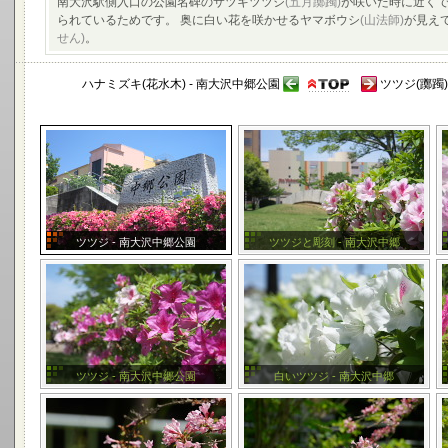
南大沢駅側入口の公園名碑のサツキツツジ
(五月躑躅)
が咲いた時に近くで
られているためです。 奥に白い花を咲かせるヤマボウシ
(山法師)
が見え
せん)
。
ハナミズキ(花水木) - 南大沢中郷公園
ツツジ(躑躅
ツツジ - 南大沢中郷公園
ツツジと彫刻 - 南大沢中郷
ツツジ - 南大沢中郷公園
白いツツジ - 南大沢中郷