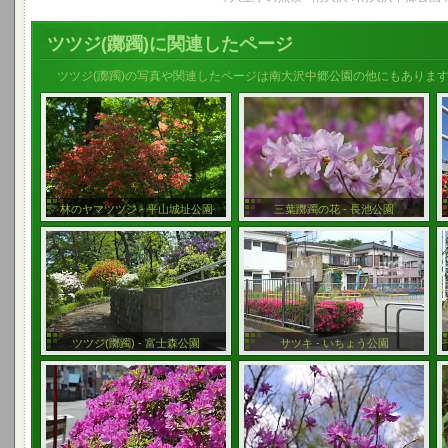
ツツジ(躑躅)に関連したページ
ツツジ(躑躅)の写真や関連したページは南大沢中郷公園の他にもありま
林のヤマツツジ - 平山城址公園
三葉躑躅の花 - 長池公園
ツツジ(躑躅) - 富士森公園
サツキ - いちょう公園