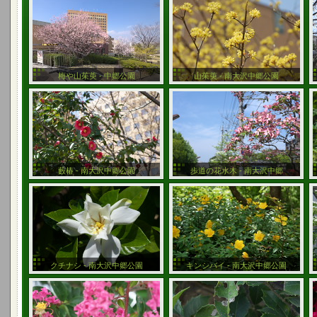
梅や山茱萸 - 中郷公園
山茱萸 - 南大沢中郷公園
藪椿 - 南大沢中郷公園
歩道の花水木 - 南大沢中郷
クチナシ - 南大沢中郷公園
キンシバイ - 南大沢中郷公園