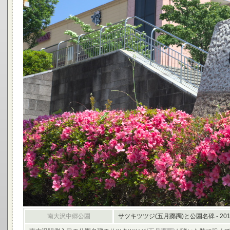
南大沢中郷公園
サツキツツジ(五月躑躅)と公園名碑 - 20