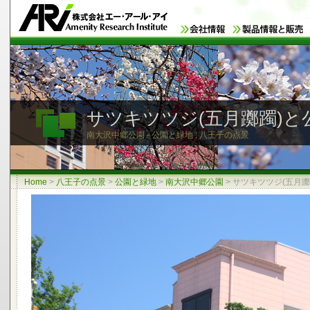
サツキツツジ(五月躑躅)と
南大沢中郷公園 - 公園と緑地 : 八王子の点景
Home
>
八王子の点景
>
公園と緑地
>
南大沢中郷公園
>
サツキツツジ(五月躑