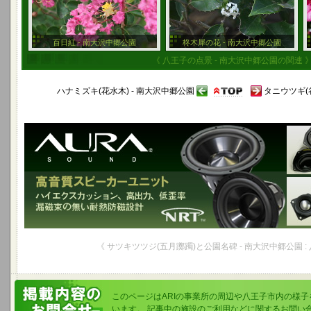
百日紅 - 南大沢中郷公園
柊木犀の花 - 南大沢中郷公園
《 八王子の点景 - 南大沢中郷公園の関連 
ハナミズキ(花水木) - 南大沢中郷公園
タニウツギ(
《 サツキツツジ(五月躑躅)と公園名碑 - 南大沢中郷公園 :
このページはARIの事業所の周辺や八王子市内の様
います。 記事中の施設のご利用などに関するお問い