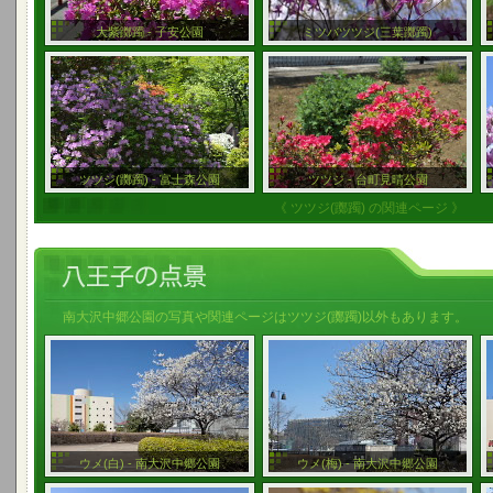
大紫躑躅 - 子安公園
ミツバツツジ(三葉躑躅)
ツツジ(躑躅) - 富士森公園
ツツジ - 台町見晴公園
《 ツツジ(躑躅) の関連ページ 》
南大沢中郷公園の写真や関連ページはツツジ(躑躅)以外もあります。
ウメ(白) - 南大沢中郷公園
ウメ(梅) - 南大沢中郷公園