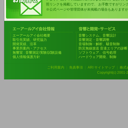
照リンクを掲載していますので、 お手数ですがリン
※公式ページや管理団体が未掲載の場合もあります
エーアールアイ会社概要
音響システム、音響設計
取引先実績、研究協力
音響測定・音響調整
開発実績、沿革
音場制御・解析、騒音制御
事業所案内・アクセス
防災無線放送 音達エリアの診断
無響室 : 音響測定/実験/試験設備
ソフトウェア、信号処理
個人情報保護方針
ハードウェア開発、制御
ご利用案内
|
免責事項
|
ARI サイトマップ
|
株式
Copyright(c) 2001-20