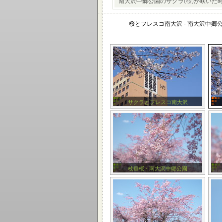
南大沢中郷公園のサクラ
(桜)
が咲いた
桜とフレスコ南大沢 - 南大沢中郷
サクラとフレスコ南大沢
枝垂桜 - 南大沢中郷公園