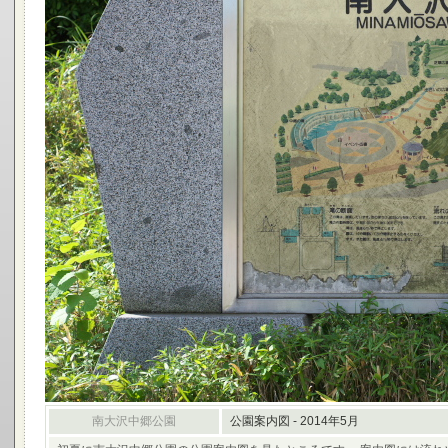
南大沢中郷公園
公園案内図 - 2014年5月