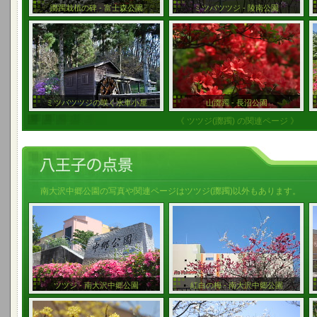
躑躅栽植の碑 - 富士森公園
ミツバツツジ - 陵南公園
ミツバツツジの咲く水車小屋
山躑躅 - 長沼公園
《 ツツジ(躑躅) の関連ページ 》
南大沢中郷公園の写真や関連ページはツツジ(躑躅)以外もあります。
ツツジ - 南大沢中郷公園
紅白の梅 - 南大沢中郷公園