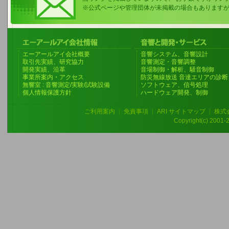
※公式ページや管理団体が未掲載の場合もあります
エーアールアイ会社概要
音響システム、音響設計
取引先実績、研究協力
音響測定・音響調整
開発実績、沿革
音場制御・解析、騒音制御
事業所案内・アクセス
防災無線放送 音達エリアの診断
無響室 : 音響測定/実験/試験設備
ソフトウェア、信号処理
個人情報保護方針
ハードウェア開発、制御
ご利用案内
|
免責事項
|
ARI サイトマップ
|
株式
Copyright(c) 2001-20