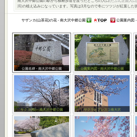
南大沢中郷公園の駅から横断歩道を渡ったところの入口
(たぶん正面入口
躅)
の植え込みになっています。写真は3月なので冬にツツジが紅葉した状
サザンカ(山茶花)の花 - 南大沢中郷公園
公園案内図 
公園名碑 - 南大沢中郷公園
公園案内図 - 南大沢中郷公園
サクラ(桜) - 南大沢中郷公園
サクラとフレスコ南大沢