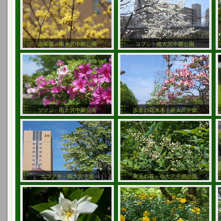
山茱萸 - 南大沢中郷公園
コブシ - 南大沢中郷公園
ツツジ - 南大沢中郷公園
歩道の花水木 - 南大沢中郷
エゴノキ - 南大沢中郷
南天の花 - 南大沢中郷公園