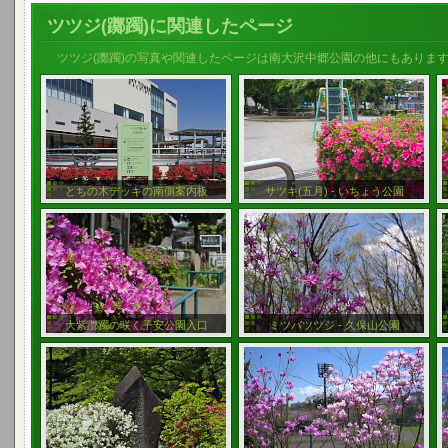
ツツジ(躑躅)に関連したページ
ツツジ(躑躅)の写真や関連したページは南大沢中郷公園の他にもありま
とちの木デッキの南側案内板
サツキ(五月) - いちょう公園
大紫躑躅の咲く子安公園入口
ミツバツツジ - 久保山公園