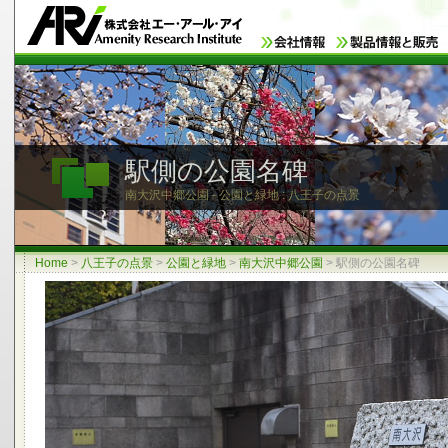
駅側の公園名碑
南大沢中郷公園 - 公園と緑地 : 八王子の点景
Home
>
八王子の点景
>
公園と緑地
>
南大沢中郷公園
>
駅側の公園名碑