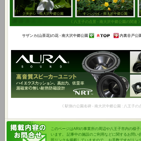
クチナシ - 南大沢中郷公園
キンシバイ - 南大沢中郷公園
《 八王子の点景 - 南大沢中郷公園の関連 
サザンカ(山茶花)の花 - 南大沢中郷公園
内裏谷戸公園
《 駅側の公園名碑 - 南大沢中郷公園 : 八王子の
このページはARIの事業所の周辺や八王子市内の様
います。 記事中の施設のご利用などに関するお問い
照リンクを掲載していますので、 お手数ですがリン