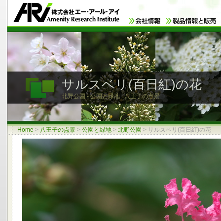
サルスベリ(百日紅)の花
北野公園 - 公園と緑地 : 八王子の点景
Home
>
八王子の点景
>
公園と緑地
>
北野公園
>
サルスベリ(百日紅)の花