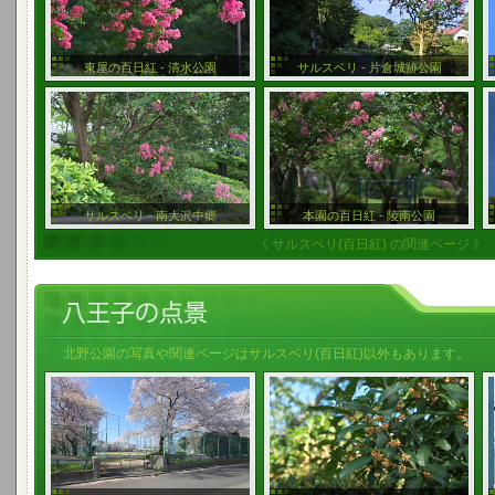
東屋の百日紅 - 清水公園
サルスベリ - 片倉城跡公園
サルスベリ - 南大沢中郷
本園の百日紅 - 陵南公園
《 サルスベリ(百日紅) の関連ページ 》
北野公園の写真や関連ページはサルスベリ(百日紅)以外もあります。