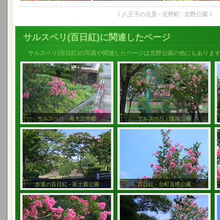
《 八王子の点景 - 北野町 : 北野公園 》
サルスベリ(百日紅)に関連したページ
サルスベリ(百日紅)の写真や関連したページは北野公園の他にもありま
サルスベリ - 南大沢中郷
サルスベリ - 陵南公園
歩道の百日紅 - 富士森公園
百日紅 - 台町見晴公園