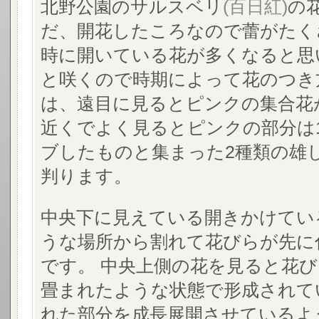
北野公園のサルスベリ
(百日紅)
の
だ、開花したころなので蕾がたく
時に開いている花が多くなると思
と咲くので時期によって花のつき
は、遠目に見るとピンクの集合花
近くでよく見るとピンクの部分は
ブしたものと集まった2種類の雄
判ります。
中央下に見えている開きかけてい
うな場所から割れて花びらが先に
です。 中央上側の花を見ると花
畳まれたような状態で形成されて
れた部分を成長展開させているよ