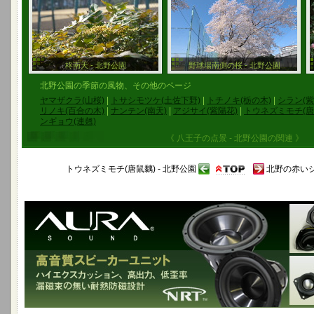
柊南天 - 北野公園
野球場南側の桜 - 北野公園
北野公園の季節の風物、その他のページ
ヤマザクラ(山桜)
|
トサシモツケ(土佐下野)
|
トチノキ(栃の木)
|
シラン(紫
リノキ(百合の木)
|
ナンテン(南天)
|
アジサイ(紫陽花)
|
トウネズミモチ(唐
ンギョウ(連翹)
《 八王子の点景 - 北野公園の関連 》
トウネズミモチ(唐鼠黐) - 北野公園
北野の赤いジ