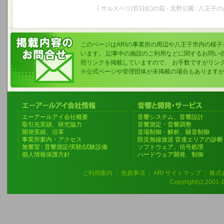
《 サルスベリ(百日紅)の花 - 北野公園 : 八王子の
このページはARIの事業所の周辺や八王子市内の様
います。 記事中の施設のご利用などに関するお問い
照リンクを掲載していますので、 お手数ですがリン
※公式ページや管理団体が未掲載の場合もあります
エーアールアイ会社概要
音響システム、音響設計
取引先実績、研究協力
音響測定・音響調整
開発実績、沿革
音場制御・解析、騒音制御
事業所案内・アクセス
防災無線放送 音達エリアの診断
無響室 : 音響測定/実験/試験設備
ソフトウェア、信号処理
個人情報保護方針
ハードウェア開発、制御
ご利用案内
|
免責事項
|
ARI サイトマップ
|
株式
Copyright(c) 2001-20