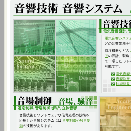
電気音響システ
どの音響業務を
特注機器などの
ア
の設計、製造
で一環した フ
可能です。
電気音響
音響測定
技術開発
音響技術とソフトウェアや信号処理の技術を
応用した音響システムには
音場制御や騒音制
御
の技術があります。