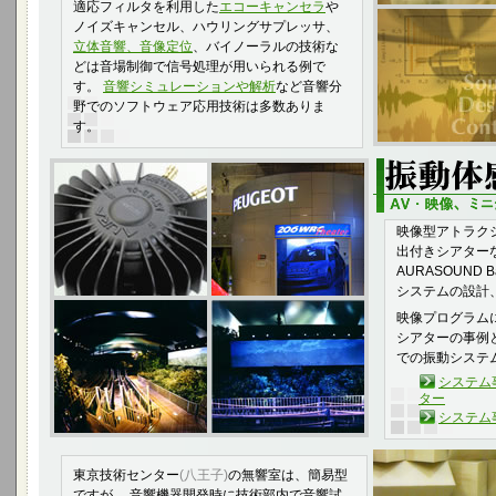
適応フィルタを利用した
エコーキャンセラ
や
ノイズキャンセル、ハウリングサプレッサ、
立体音響、音像定位
、バイノーラルの技術な
どは音場制御で信号処理が用いられる例で
す。
音響シミュレーションや解析
など音響分
野でのソフトウェア応用技術は多数ありま
す。
映像型アトラク
出付きシアター
AURASOUND 
システムの設計
映像プログラム
シアターの事例
での振動システ
システム
ター
システム
東京技術センター
(八王子)
の無響室は、簡易型
ですが、 音響機器開発時に技術部内で音響試