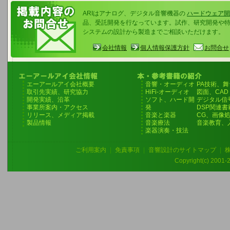
ARIはアナログ、デジタル音響機器の
ハードウェア開
品、受託開発を行なっています。試作、研究開発や
システムの設計から製造までご相談いただけます。
会社情報
個人情報保護方針
お問合せ
エーアールアイ会社概要
音響・オーディオ
PA技術、
取引先実績、研究協力
HiFi-オーディオ
図面、CAD
開発実績、沿革
ソフト、ハード開
デジタル信
事業所案内・アクセス
発
DSP関連書
リリース、メディア掲載
音楽と楽器
CG、画像
製品情報
音楽療法
音楽教育、
楽器演奏・技法
ご利用案内
|
免責事項
|
音響設計のサイトマップ
|
Copyright(c) 2001-20