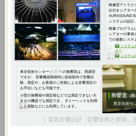
映像型アトラク
出付きシアター
AURASOUND 
システムの設計
映像プログラム
シアターの事例
での振動システ
システム
ター
システム
東京技術センター
(八王子)
の無響室は、簡易型
ですが、 音響機器開発時に技術部内で音響試
験、測定や、お客様のご依頼による音響測定の
お手伝いなども可能です。
小型の無響箱や測定箱などでは測定できない大
きさの機器でも測定でき、 ダミーヘッドを利用
した実験などにも利用しています。
《 電気音響設計 : 音響技術と開発、