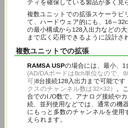
ティを確保している製品が多く見
複数ユニットでの拡張スケーラビ
て、ハードウェア的にも、16～32
の最小構成から128入出力などの
まで広く応用できるように設計さ
複数ユニットでの拡張
RAMSA USP
の場合には、最小、1
(AD/DAボードは8ch単位なので、8
可)
8台接続128入出力まで可能です
クスのチャンネル数は32×32）
。
合でのI./O数で、アナログ接続や
続、並列使用などでは、通常の機
にもっと多数のチャンネルを使用
えられます。