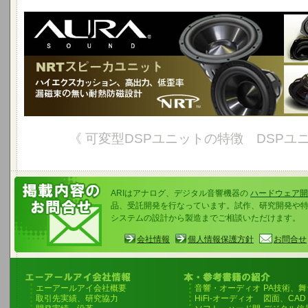
《 可変型DSPユニットの特徴 DSPユ
ARIはアナログ、デジタル音響機器の
ハードウェア開
品、受託開発を行なっています。試作、研究開発や
システムの設計から製造までご相談いただけます。
会社情報
個人情報保護方針
お問合せ
エーアールアイ会社概要
音響・オーディオ
PA技術、
取引先実績、研究協力
HiFi-オーディオ
図面、CAD