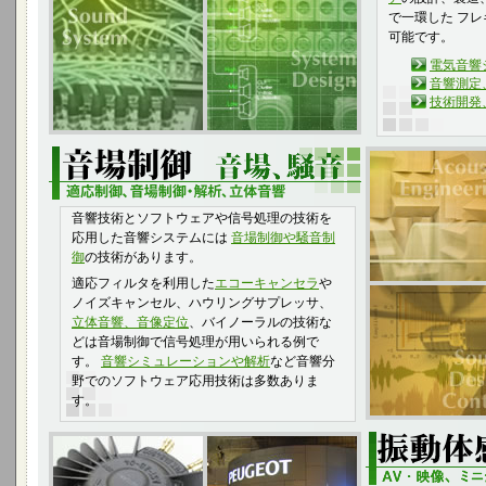
で一環した フ
可能です。
電気音響
音響測定
技術開発
音響技術とソフトウェアや信号処理の技術を
応用した音響システムには
音場制御や騒音制
御
の技術があります。
適応フィルタを利用した
エコーキャンセラ
や
ノイズキャンセル、ハウリングサプレッサ、
立体音響、音像定位
、バイノーラルの技術な
どは音場制御で信号処理が用いられる例で
す。
音響シミュレーションや解析
など音響分
野でのソフトウェア応用技術は多数ありま
す。