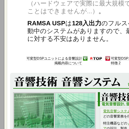
（ハードウェアで実際に最大規模
ことはできませんが...）
。
RAMSA USP
は
128入出力
のフルス
動中のシステムがありますので、
に対する不安はありません。
可変型DSPユニットによる音響設計
可変型DS
掲載内容について
特徴 2
電気音響システ
どの音響業務を
特注機器などの
ア
の設計、製造