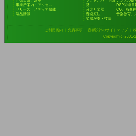
開発実績、沿革
ソフト、ハード開
デジタル信
事業所案内・アクセス
発
DSP関連書
リリース、メディア掲載
音楽と楽器
CG、画像
製品情報
音楽療法
音楽教育、
楽器演奏・技法
ご利用案内
|
免責事項
|
音響設計のサイトマップ
|
Copyright(c) 2001-20