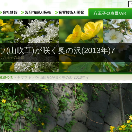
(山吹草)が咲く奥の沢(2013年)7
 : 八王子の点景
城跡公園
>
ヤマブキソウ(山吹草)が咲く奥の沢(2013年)7