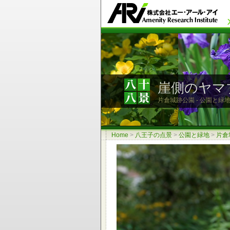
崖側のヤマ
片倉城跡公園 - 公園と緑地
Home
>
八王子の点景
>
公園と緑地
>
片倉