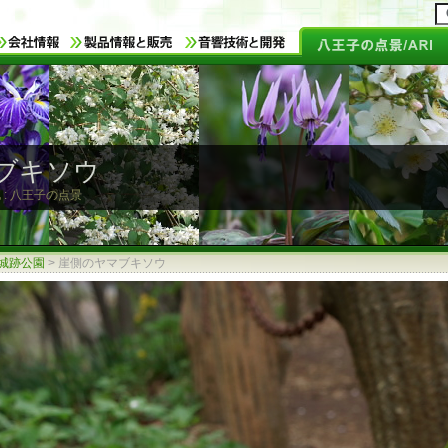
ブキソウ
 : 八王子の点景
城跡公園
>
崖側のヤマブキソウ