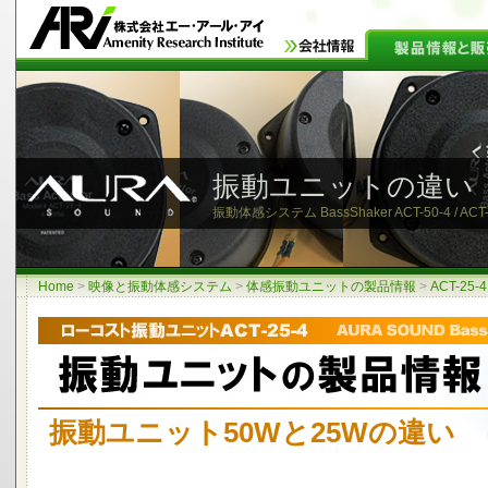
振動ユニットの違い
振動体感システム BassShaker ACT-50-4 / ACT-
Home
>
映像と振動体感システム
>
体感振動ユニットの製品情報
>
ACT-25-4
振動ユニット50Wと25Wの違い