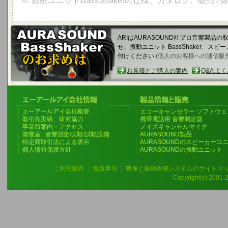
≪ 振動ユニットBassShakerの仕様、カタログ、販売 :
ARIはAURASOUND社プロ音響製品
せ、振動ユニット BassShaker、
付けください
(個人のお客様への通信販
お見積とご購入の案内
Q&A よ
エーアールアイ会社概要
エコーキャンセラー ソフトウェ
取引先実績、研究協力
携帯電話用 音響測定器
事業所案内・アクセス
ノイズキャンセルマイク
無響室 : 音響測定/実験/試験設備
AURASOUND製品
特定商取引法による表示
AURASOUNDのスピーカーユ
個人情報保護方針
AURASOUNDの振動ユニット
ご利用案内
|
免責事項
|
映像と振動体感システムのサイトマ
Copyright(c) 2001-20