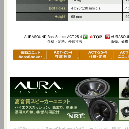
Net Weight
1.4 Kg
1.
Bolt Holes
4 x 90°130 mm dia
4 
Height
68 mm
6
AURASOUND BassShaker ACT-25-4
AURASOUND
仕様・定格、外形寸法
販売、価格