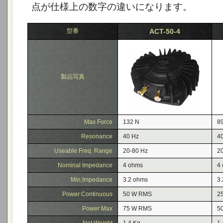
点が仕様上の数字の違いになります。
型番
ACT-50-4
製品写真
Max Force
132 N
8
Resonance
40 Hz
4
Useable Freq. Range
20-80 Hz
2
Nominal Impedance
4 ohms
4
Min,Impedance
3.2 ohms
3
Power Continuous
50 W RMS
2
Power Max
75 W RMS
5