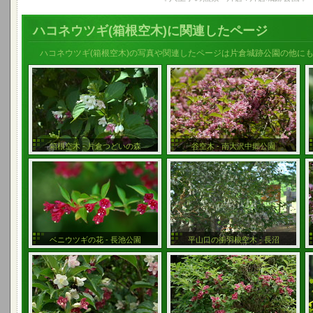
ハコネウツギ(箱根空木)に関連したページ
ハコネウツギ(箱根空木)の写真や関連したページは片倉城跡公園の他に
箱根空木 - 片倉つどいの森
谷空木 - 南大沢中郷公園
ベニウツギの花 - 長池公園
平山口の衝羽根空木 - 長沼