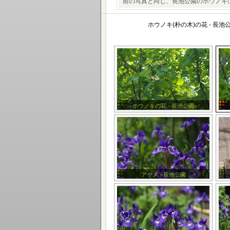
前の写真と同じ、長池公園のホウノキ
ホウノキ(朴の木)の花 - 長池
ホウノキの花 - 長池公園
アヤメ - 長池公園