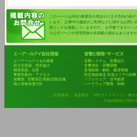
このページはARIの事業所の周辺や八王子市内の様
います。 記事中の施設のご利用などに関するお問い
照リンクを掲載していますので、 お手数ですがリン
※公式ページや管理団体が未掲載の場合もあります
エーアールアイ会社概要
音響システム、音響設計
取引先実績、研究協力
音響測定・音響調整
開発実績、沿革
音場制御・解析、騒音制御
事業所案内・アクセス
防災無線放送 音達エリアの診断
無響室 : 音響測定/実験/試験設備
ソフトウェア、信号処理
個人情報保護方針
ハードウェア開発、制御
ご利用案内
|
免責事項
|
ARI サイトマップ
|
株式
Copyright(c) 2001-20