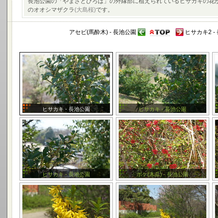
長池公園の「やまざとひろば」の外縁部に植えられているヒサカキの花
のオオシマザクラ
(大島桜)
です。
アセビ(馬酔木) - 長池公園
ヒサカキ2 -
ヒサカキ - 長池公園
ヒサカキ - 長池公園
ヒサカキ - 長池公園
ボケ(木瓜) - 長池公園