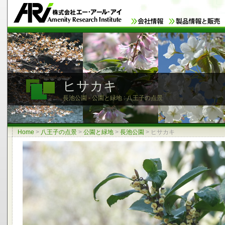
ヒサカキ
長池公園 - 公園と緑地 : 八王子の点景
Home
>
八王子の点景
>
公園と緑地
>
長池公園
>
ヒサカキ