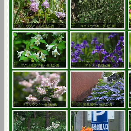
カタクリ - 長池公園
コゴメウツギ - 長池公園
ツクバネウツギ - 長池公園
アヤメ - 長池公園
サラサウツギ - 長池公園
額紫陽花 - 長池公園