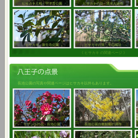
ヒサカキと桜 - 宇津貫公園
ヒサカキの花 - 清水入緑地
ヒサカキ - 蓮生寺公園
ヒサカキの実 - 平山城址
《 ヒサカキ の関連ページ 》
長池公園の写真や関連ページはヒサカキ以外もあります。
サザンカの花 - 長池公園
長池公園自然館前の満作