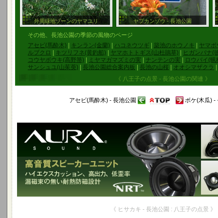
外周緑地ゾーンのヤマユリ
ヤブカンゾウ - 長池公園
その他、長池公園の季節の風物のページ
アセビ(馬酔木)
|
キンラン(金蘭)
|
ハコネウツギ
|
築池のホウノキ
|
ヤマボ
ルブクロ
|
キツリフネ(黄釣船)
|
ヤマホトトギス(山杜鵑草)
|
ヒガンバナ(
コウヤボウキ(高野箒)
|
ミヤマガマズミの実
|
ナンテンの実
|
ロウバイ(蝋
サンシュユ(山茱萸)
|
長池公園総合案内板
|
長池の山桜
|
オオシマザクラ
《 八王子の点景 - 長池公園の関連 》
アセビ(馬酔木) - 長池公園
ボケ(木瓜) 
《 ヒサカキ - 長池公園 : 八王子の点景 》