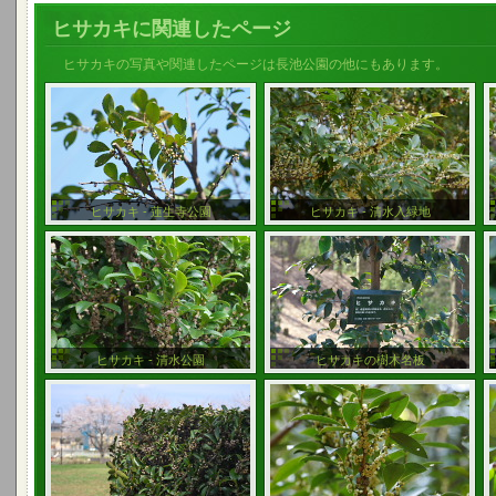
ヒサカキに関連したページ
ヒサカキの写真や関連したページは長池公園の他にもあります。
ヒサカキ - 蓮生寺公園
ヒサカキ - 清水入緑地
ヒサカキ - 清水公園
ヒサカキの樹木名板