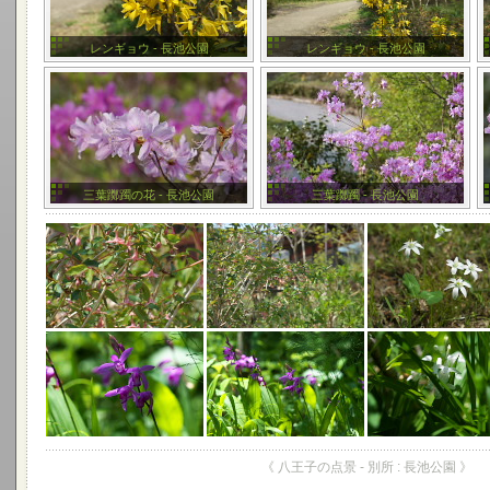
レンギョウ - 長池公園
レンギョウ - 長池公園
三葉躑躅の花 - 長池公園
三葉躑躅 - 長池公園
《 八王子の点景 - 別所 : 長池公園 》