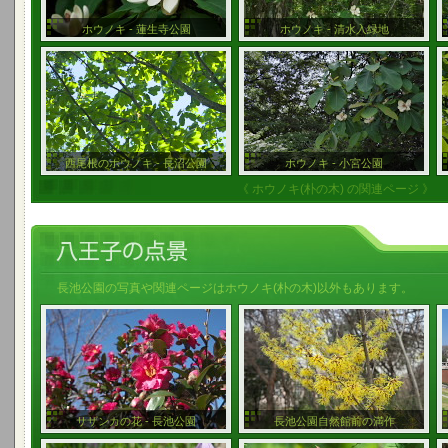
ホウノキ - 蓮生寺公園
ホウノキ - 清水入緑地
西尾根のホウノキ - 長沼公園
ホウノキ - 小宮公園
《 ホウノキ(朴の木) の関連ページ 》
長池公園の写真や関連ページはホウノキ(朴の木)以外もあります。
サザンカの花 - 長池公園
長池公園自然館前の満作