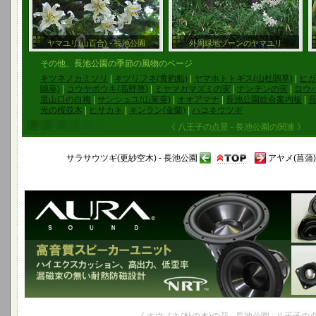
ヤマユリ(山百合) - 長池公園
外周緑地ゾーンのヤマユリ
その他、長池公園の季節の風物のページ
キツネノカミソリ
|
キツリフネ(黄釣船)
|
ヤマホトトギス(山杜鵑草)
|
ヒガ
鵑草)
|
コウヤボウキ(高野箒)
|
ミヤマガマズミの実
|
ナンテンの実
|
ロウバ
里山口の白梅
|
サンシュユ(山茱萸)
|
オオアマナ
|
長池公園総合案内板
|
光の桜並木
|
ヒサカキ
|
キンラン(金蘭)
|
ハコネウツギ
《 八王子の点景 - 長池公園の関連 》
サラサウツギ(更紗空木) - 長池公園
アヤメ(菖蒲)