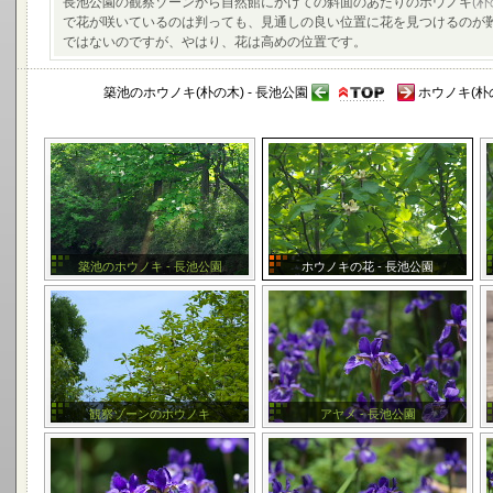
長池公園の観察ゾーンから自然館にかけての斜面のあたりのホウノキ
(朴
で花が咲いているのは判っても、見通しの良い位置に花を見つけるのが
ではないのですが、やはり、花は高めの位置です。
築池のホウノキ(朴の木) - 長池公園
ホウノキ(朴の
築池のホウノキ - 長池公園
ホウノキの花 - 長池公園
観察ゾーンのホウノキ
アヤメ - 長池公園