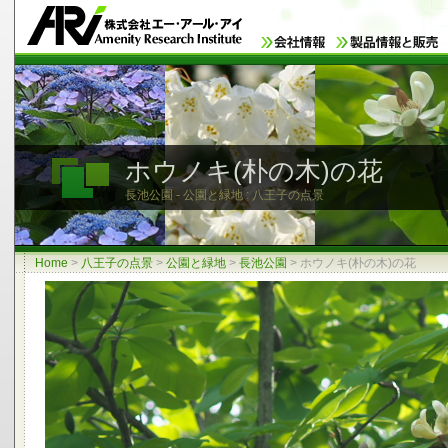
ホウノキ(朴の木)の花
長池公園 - 公園と緑地 : 八王子の点景
Home
>
八王子の点景
>
公園と緑地
>
長池公園
>
ホウノキ(朴の木)の花