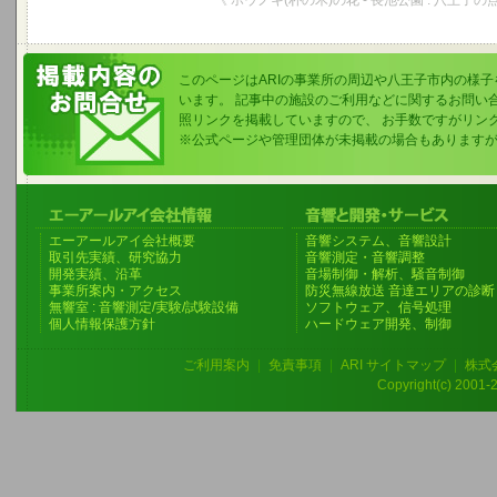
《 ホウノキ(朴の木)の花 - 長池公園 : 八王子の
このページはARIの事業所の周辺や八王子市内の様
います。 記事中の施設のご利用などに関するお問い
照リンクを掲載していますので、 お手数ですがリン
※公式ページや管理団体が未掲載の場合もあります
エーアールアイ会社概要
音響システム、音響設計
取引先実績、研究協力
音響測定・音響調整
開発実績、沿革
音場制御・解析、騒音制御
事業所案内・アクセス
防災無線放送 音達エリアの診断
無響室 : 音響測定/実験/試験設備
ソフトウェア、信号処理
個人情報保護方針
ハードウェア開発、制御
ご利用案内
|
免責事項
|
ARI サイトマップ
|
株式
Copyright(c) 2001-20