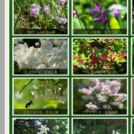
カタクリ - 長池公園
シラン(紫蘭) - 長池公園
ヒメウツギ - 長池公園
ベニウツギ - 長池公園
エゴノキの花 - 長池公園
サラサウツギ - 長池公園