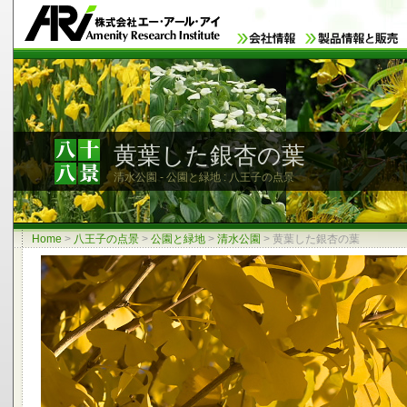
黄葉した銀杏の葉
清水公園 - 公園と緑地 : 八王子の点景
Home
>
八王子の点景
>
公園と緑地
>
清水公園
>
黄葉した銀杏の葉