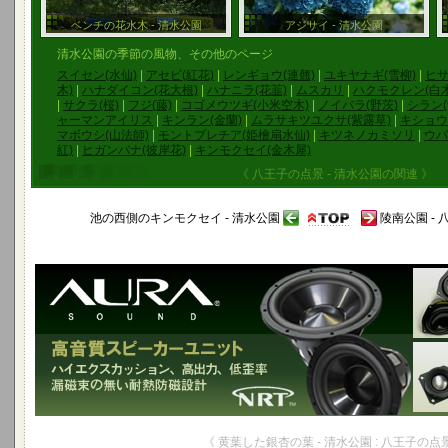
ベンチの花水木 - 清水公園
アジサイ - 清水公園
清水公園の季節の風物、その他のページ
スイセン(水仙)
|
アセビ(紅花)
|
レンギョウ(連翹)
|
ユキヤナギ(雪柳)
|
ヒ
木)
|
ハナダイコン(花大根)
|
ハナニラ(花韮)
|
ムスカリ
|
ハクモクレン(白木
|
サクラ(桜)
|
フジ(藤)
|
コゴメウツギ(小米空木)
|
ノイバラ(野茨)
|
シラン(
ャーマンアイリス
|
キンラン(金蘭)
|
ムラサキツユクサ(紫露草)
|
キショウ
マボウシ(山法師)
|
モントブレチア(姫檜扇水仙)
|
キツネノカミソリ
|
ウバ
紅)
|
ヒガンバナ(彼岸花)
|
キンモクセイ(金木犀)
《 八王子の点景 - 清水公園の関連 》
池の西側のキンモクセイ - 清水公園
陵南公園 -
《 黄葉した銀杏の葉 - 清水公園 : 八王子の点