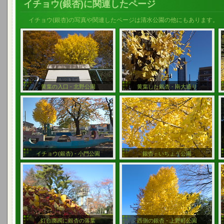
イチョウ(銀杏)に関連したページ
イチョウ(銀杏)の写真や関連したページは清水公園の他にもあります。
黄葉の入口 - 北野公園
黄葉した銀杏 - 南大通り
イチョウ(銀杏) - 小門公園
銀杏 - いちょう公園
灯台躑躅に銀杏の落葉
西側の銀杏 - 上野町公園