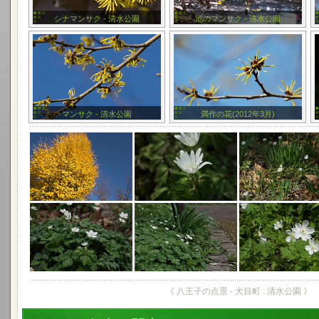
シナマンサク - 清水公園
池のマンサク - 清水公園
マンサク - 清水公園
満作の花(2012年3月)
《 八王子の点景 - 犬目町 : 清水公園 》