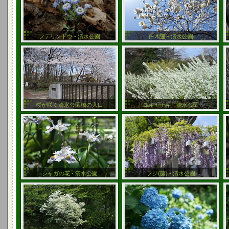
フデリンドウ - 清水公園
白木蓮 - 清水公園
桜が咲く清水公園橋の入口
ユキヤナギ - 清水公園
シャガの花 - 清水公園
フジ(藤) - 清水公園