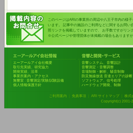
このページはARIの事業所の周辺や八王子市内の様
います。 記事中の施設のご利用などに関するお問い
照リンクを掲載していますので、 お手数ですがリン
※公式ページや管理団体が未掲載の場合もあります
エーアールアイ会社概要
音響システム、音響設計
取引先実績、研究協力
音響測定・音響調整
開発実績、沿革
音場制御・解析、騒音制御
事業所案内・アクセス
防災無線放送 音達エリアの診断
無響室 : 音響測定/実験/試験設備
ソフトウェア、信号処理
個人情報保護方針
ハードウェア開発、制御
ご利用案内
|
免責事項
|
ARI サイトマップ
|
株式
Copyright(c) 2001-20