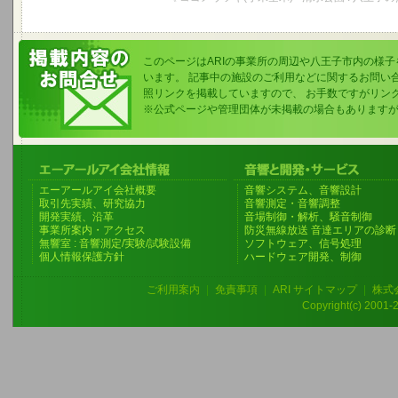
このページはARIの事業所の周辺や八王子市内の様
います。 記事中の施設のご利用などに関するお問い
照リンクを掲載していますので、 お手数ですがリン
※公式ページや管理団体が未掲載の場合もあります
エーアールアイ会社概要
音響システム、音響設計
取引先実績、研究協力
音響測定・音響調整
開発実績、沿革
音場制御・解析、騒音制御
事業所案内・アクセス
防災無線放送 音達エリアの診断
無響室 : 音響測定/実験/試験設備
ソフトウェア、信号処理
個人情報保護方針
ハードウェア開発、制御
ご利用案内
|
免責事項
|
ARI サイトマップ
|
株式
Copyright(c) 2001-20