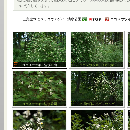
清水公園の園路の近くの雑木林のコゴメウツギ
(小米空木)
の花が咲いてい
中に点在しています。
三葉空木にジャコウアゲハ - 清水公園
コゴメウツギ(
コゴメウツギ - 清水公園
コゴメウツギ - 清水公園
コゴメウツギ - 清水公園
木漏れ日のコゴメウツギ