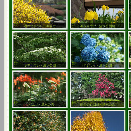
池の北側のレンギョウ
キショウブ - 清水公園橋
ヤマボウシ - 清水公園
アジサイ - 清水公園
ウバユリ - 清水公園
高台の百日紅 - 清水公園