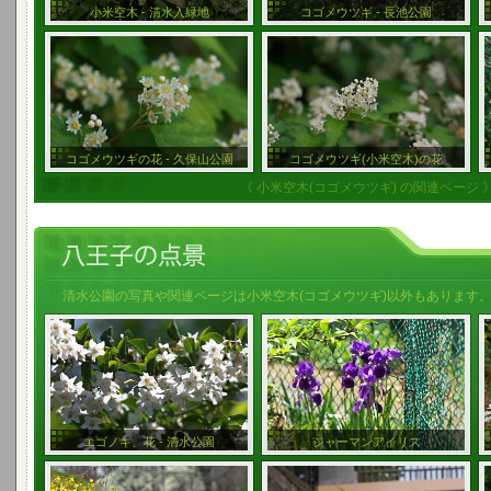
小米空木 - 清水入緑地
コゴメウツギ - 長池公園
コゴメウツギの花 - 久保山公園
コゴメウツギ(小米空木)の花
《 小米空木(コゴメウツギ) の関連ページ 
清水公園の写真や関連ページは小米空木(コゴメウツギ)以外もあります
エゴノキ、花 - 清水公園
ジャーマンアイリス