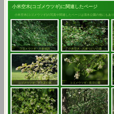
小米空木(コゴメウツギ)に関連したページ
小米空木(コゴメウツギ)の写真や関連したページは清水公園の他にもあ
コゴメウツギ - 片倉城跡
小米空木 - 片倉つどいの森
コゴメウツギ - 宇津貫公園
コゴメウツギ - 長沼公園