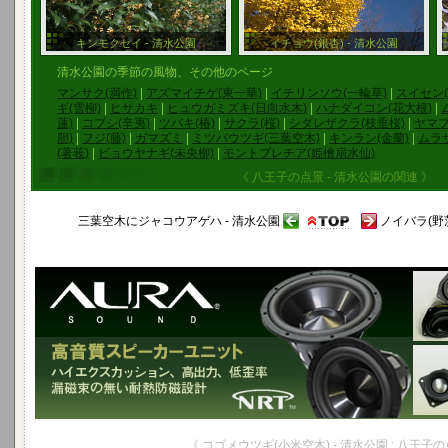
キンモクセイ - 清水公園
イチョウ(銀杏) - 清水公園
清水公園の季節の風物、その他のページ
マンサク(満作)
|
アズマイチゲ(東一華)
|
イチリンソウ(一輪草)
|
スイセン(
ギ(雪柳)
|
ヒサカキ
|
ヒュウガミズキ(日向水木)
|
ハナダイコン(花大根)
|
蓮)
|
コブシ(辛夷)
|
ツバキ(椿)
|
サクラ(桜)
|
シダレザクラ(枝垂桜)
|
ヤマブ
胆)
|
フジ(藤)
|
ガマズミ
|
ミツバウツギ(三葉空木)
|
キンラン(金蘭)
|
ムラ
(著莪)
|
ビョウヤナギ(未央柳)
|
モントブレチア(姫檜扇水仙)
《 八王子の点景 - 清水公園の関連 》
三葉空木にジャコウアゲハ - 清水公園
ノイバラ(野茨
《 コゴメウツギ(小米空木) - 清水公園 : 八王子の