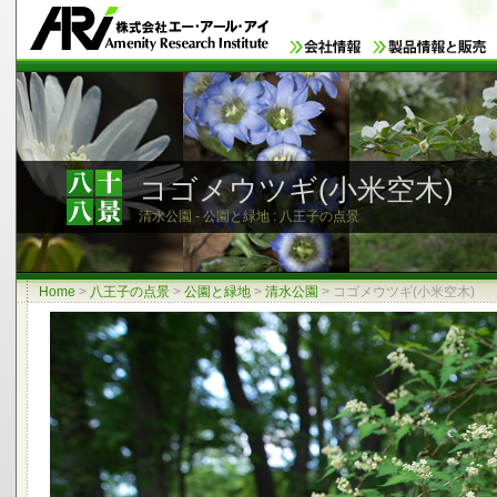
コゴメウツギ(小米空木)
清水公園 - 公園と緑地 : 八王子の点景
Home
>
八王子の点景
>
公園と緑地
>
清水公園
>
コゴメウツギ(小米空木)