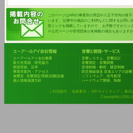
このページはARIの事業所の周辺や八王子市内の様
います。 記事中の施設のご利用などに関するお問い
照リンクを掲載していますので、 お手数ですがリン
※公式ページや管理団体が未掲載の場合もあります
エーアールアイ会社概要
音響システム、音響設計
取引先実績、研究協力
音響測定・音響調整
開発実績、沿革
音場制御・解析、騒音制御
事業所案内・アクセス
防災無線放送 音達エリアの診断
無響室 : 音響測定/実験/試験設備
ソフトウェア、信号処理
個人情報保護方針
ハードウェア開発、制御
ご利用案内
|
免責事項
|
ARI サイトマップ
|
株式
Copyright(c) 2001-20