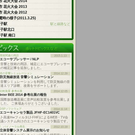
 花火大会 2014
 花火大会 2013
 花火大会 2012
時の様子(2011.3.25)
王子駅
駅と線路など
王子駅北口
王子駅 南口
開発関連の用語
2015.1.13
エコーサプレッサー / NLP
音響と技術の用語、補足にエコーサプレッサー
の補足記事を追加しました。
送の音響シミュレーション
2014.12.29
防災無線放送 音響シミュレーション
音響シミュレーションを利用して防災無線の音
達エリア診断、改善をサポートします。
比較装置 参考出展
2014.12.05
Inter BEE 2014 参考出展の報告
国際放送機器展に音声比較装置を参考出展しま
した。 ご来場ありがとうございました。
 DSPソフトウェア
2014.11.14
エコーキャンセラ製品 JFHF-EC1401VC
J-高速H∞フィルタ(J-FHF)によるWEB・TV会
議システム向けのエコーキャンセラ製品です。
響、バイノーラル再生
2012.10.19
立体音響システム展示のお知らせ