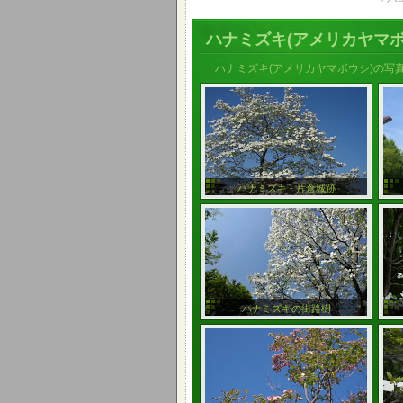
ハナミズキ(アメリカヤマ
ハナミズキ(アメリカヤマボウシ)の写
ハナミズキ - 片倉城跡
ハナミズキの街路樹