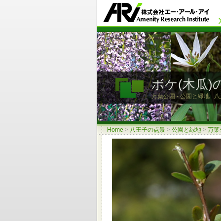
ボケ(木瓜)
万葉公園 - 公園と緑地 :
Home
>
八王子の点景
>
公園と緑地
>
万葉