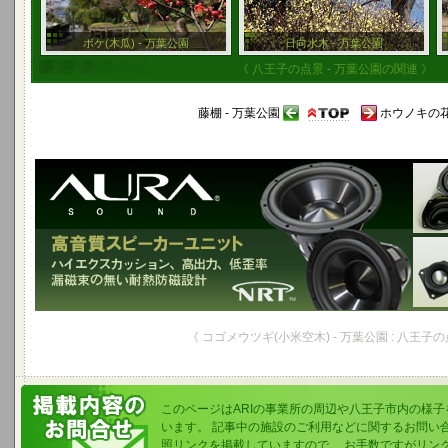
ボケ(木瓜) - 万葉公園
日向水木 - 万葉公園
《 八王子の点景 - 万葉公園の関連 》
藤棚 - 万葉公園
ホウノキの花
《 コゴメウツギ(小米空木) - 万葉公園 : 八王子の
このページはARIの事業所の周辺や八王子市内の様
います。 記事中の施設のご利用などに関するお問い
照リンクを掲載していますので、 お手数ですがリン