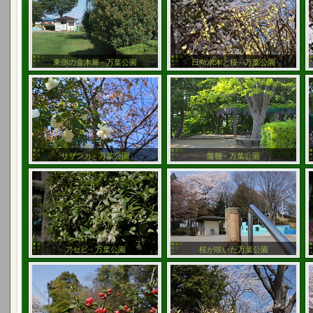
東側の金木犀 - 万葉公園
日向水木と桜 - 万葉公園
サザンカ - 万葉公園
藤棚 - 万葉公園
アセビ - 万葉公園
桜が咲いた万葉公園