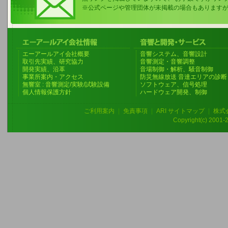
※公式ページや管理団体が未掲載の場合もあります
エーアールアイ会社概要
音響システム、音響設計
取引先実績、研究協力
音響測定・音響調整
開発実績、沿革
音場制御・解析、騒音制御
事業所案内・アクセス
防災無線放送 音達エリアの診断
無響室 : 音響測定/実験/試験設備
ソフトウェア、信号処理
個人情報保護方針
ハードウェア開発、制御
ご利用案内
|
免責事項
|
ARI サイトマップ
|
株式
Copyright(c) 2001-20