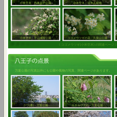
小米空木 - 内裏谷戸公園
小米空木 - 清水入緑地
小米空木 - 平山城址公園
コゴメウツギの花 - 久保山公園
《 コゴメウツギ(小米空木) の関連ページ 
万葉公園の写真以外にも公園や風物の写真、関連ページがあります。
クワ(桑) - 万葉公園
ホタルブクロ - 万葉公園