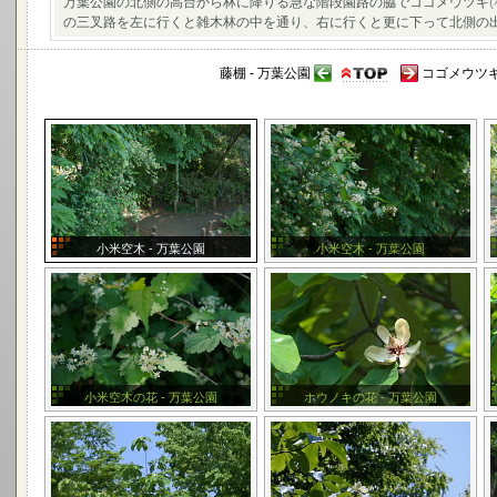
万葉公園の北側の高台から林に降りる急な階段園路の脇でコゴメウツギ
の三叉路を左に行くと雑木林の中を通り、右に行くと更に下って北側の
藤棚 - 万葉公園
コゴメウツギ(
小米空木 - 万葉公園
小米空木 - 万葉公園
小米空木の花 - 万葉公園
ホウノキの花 - 万葉公園