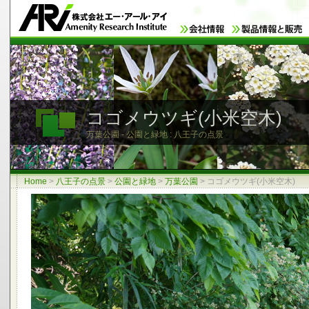
コゴメウツギ(小米空木)
万葉公園 - 公園と緑地 : 八王子の点景
Home
>
八王子の点景
>
公園と緑地
>
万葉公園
>
コゴメウツギ(小米空木)