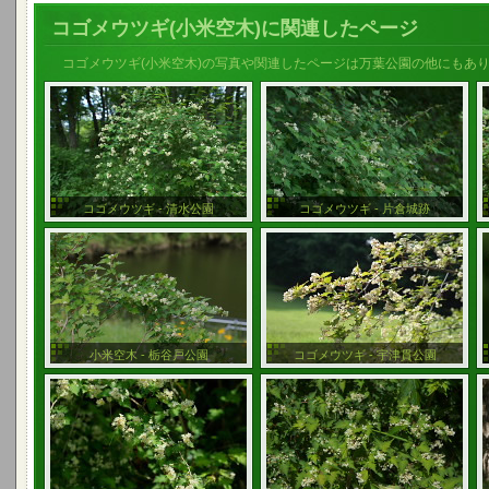
コゴメウツギ(小米空木)に関連したページ
コゴメウツギ(小米空木)の写真や関連したページは万葉公園の他にもあ
コゴメウツギ - 清水公園
コゴメウツギ - 片倉城跡
小米空木 - 栃谷戸公園
コゴメウツギ - 宇津貫公園