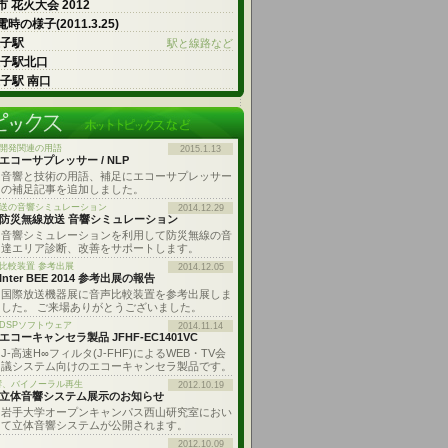
 花火大会 2012
時の様子(2011.3.25)
王子駅
駅と線路など
王子駅北口
王子駅 南口
開発関連の用語
2015.1.13
エコーサプレッサー / NLP
音響と技術の用語、補足にエコーサプレッサー
の補足記事を追加しました。
送の音響シミュレーション
2014.12.29
防災無線放送 音響シミュレーション
音響シミュレーションを利用して防災無線の音
達エリア診断、改善をサポートします。
比較装置 参考出展
2014.12.05
Inter BEE 2014 参考出展の報告
国際放送機器展に音声比較装置を参考出展しま
した。 ご来場ありがとうございました。
 DSPソフトウェア
2014.11.14
エコーキャンセラ製品 JFHF-EC1401VC
J-高速H∞フィルタ(J-FHF)によるWEB・TV会
議システム向けのエコーキャンセラ製品です。
響、バイノーラル再生
2012.10.19
立体音響システム展示のお知らせ
岩手大学オープンキャンパス西山研究室におい
て立体音響システムが公開されます。
2012.10.09