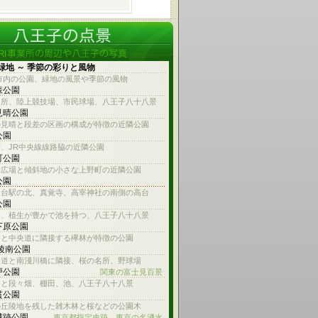
緑地 ～ 季節の彩りと風物
市内の公園、緑地の風景や季節の風物
森公園
名所、陸上競技場、市民球場、八王子八十八景
見晴公園
の見晴と段差の区画の構成が特徴の近隣公園
公園
、JR中央線線路脇の近隣公園
町公園
的広場と傾斜地の小さな上野町の近隣公園
公園
ろ台駅の北、真覚寺、高宰神社の南側の高台
公園
川、植生が豊かで池を持つ、八王子八十八景
下原公園
川と中央道に隣接する欅林が特徴の公園
 陵南公園
参道と南淺川橋に隣接、桜の名所、野球場
戸公園
関東の富士見百景
台と段々畑、棚田、池、八王子八十八景
貫公園
の丘陵地を残した雑木林と桜などの公園木
城跡公園
東京都指定史跡、東京の名湧水