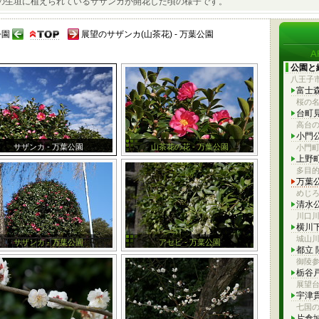
の生垣に植えられているサザンカが開花した頃の様子です。
公園
展望のサザンカ(山茶花) - 万葉公園
公園と
八王子
富士
桜の
台町
高台
小門
サザンカ - 万葉公園
山茶花の花 - 万葉公園
小門町
上野
多目
万葉
めじ
清水
川口
横川
城山
サザンカ - 万葉公園
アセビ - 万葉公園
都立
御陵
栃谷
展望
宇津
七国
片倉