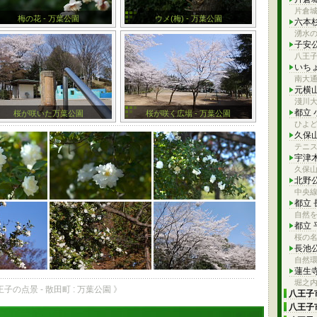
片倉
梅の花 - 万葉公園
ウメ(梅) - 万葉公園
六本
湧水
子安
八王
いち
南大通
元横
淺川大
都立
桜が咲いた万葉公園
桜が咲く広場 - 万葉公園
ひよ
久保
テニ
宇津
久保
北野
中央
都立
自然を
都立
桜の
長池
自然
蓮生
堀之
王子の点景 - 散田町 : 万葉公園 》
八王子市
八王子市