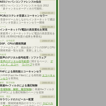
AESジャパンコンファレンスin仙台
AESジャパンコンファレンス in 仙台 2012
「多チャンネルオーディオの可能性」
リース
2012.03.13
PC向けステレオ音源エコーキャンセラー
音楽やゲームをしながらインターネットで通話
ステレオ音源エコーキャンセラー開発
リース
2011.04.20
インターネットTV電話の高音質化を実現
家庭用インターネットテレビ電話の高音質化を
実現 (有用特許制度の成果を事業化)
ェア、信号処理
2009.07.30
DSP、CPUの開発実績
ファームウェア、組み込みソフトのDSPとCPU
開発実績一覧を追加、更新しました。
号処理
2009.06.26
音声のデジタル信号処理 : ソフトウェア
音声のデジタル信号処理
に関するページ、
デ
ィレイ、エコー
、
リバーブ
を追加
リース
2009.05.12
FHFによる高性能エコーキャンセラ
J-FHF(Fast H∞ Filter)による高性能
エコーキャ
ンセラ
を実用化
解析、騒音制御
2009.05.11
高速H∞フィルタによる適応制御
音場制御・解析、騒音制御
に 高速H∞フィルタ
(FHF)による適応制御のページを追加
開発、用語
2009.03.07
サラウンドのスピーカー配置
音響・開発関連用語のサラウンドに
スピーカ