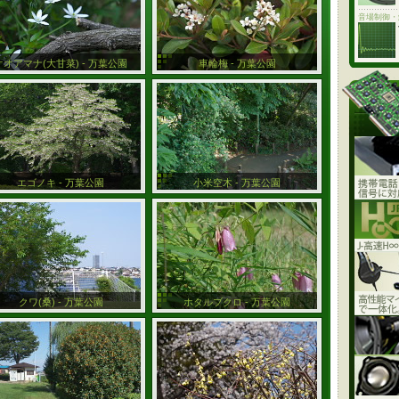
音場制御・
オオアマナ(大甘菜) - 万葉公園
車輪梅 - 万葉公園
エゴノキ - 万葉公園
小米空木 - 万葉公園
クワ(桑) - 万葉公園
ホタルブクロ - 万葉公園