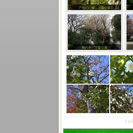
アセビに蝶 - 万葉公園
梅の木 - 万葉公園
《 八