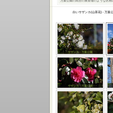
万葉公園の高台の展望場のような区画
白いサザンカ(山茶花) - 万葉
サザンカ - 万葉公園
サザンカ - 万葉公園