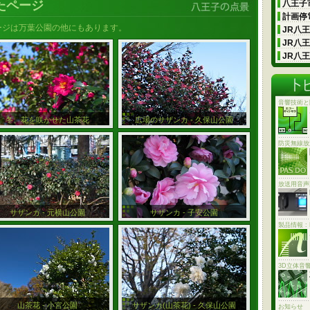
たページ
八王子市
計画停電
ージは万葉公園の他にもあります。
JR八
JR八
JR八
音響技術と
冬、花を咲かせた山茶花
広場のサザンカ - 久保山公園
防災無線放
放送用音声
サザンカ - 元横山公園
サザンカ - 子安公園
製品情報 :
3D立体音
山茶花 - 小宮公園
サザンカ(山茶花) - 久保山公園
お知らせ