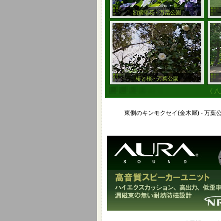
額紫陽花 - 万葉公園
椿と桜 - 万葉公園
《 
東側のキンモクセイ(金木犀) - 万葉