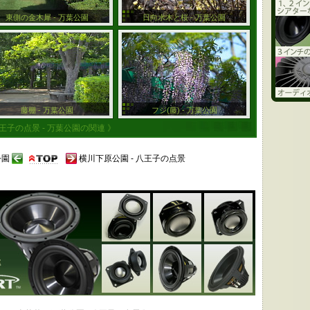
東側の金木犀 - 万葉公園
日向水木と桜 - 万葉公園
藤棚 - 万葉公園
フジ(藤) - 万葉公園
八王子の点景 - 万葉公園の関連 》
公園
横川下原公園 - 八王子の点景