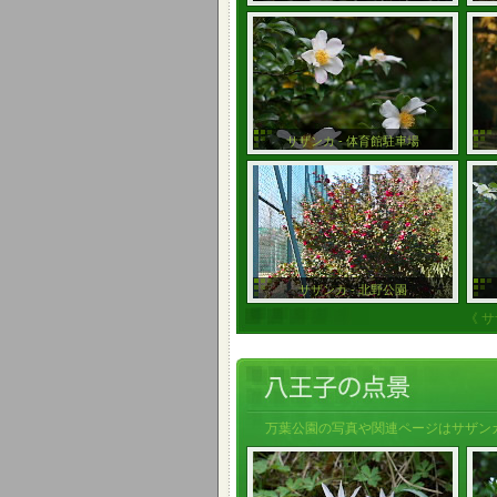
サザンカ - 体育館駐車場
サザンカ - 北野公園
《 
万葉公園の写真や関連ページはサザンカ