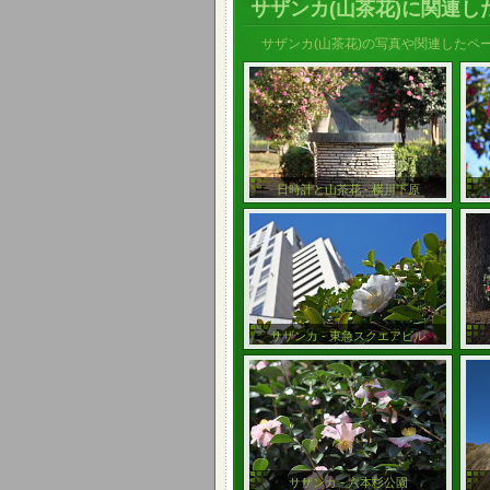
サザンカ(山茶花)に関連し
サザンカ(山茶花)の写真や関連したペ
日時計と山茶花 - 横川下原
サザンカ - 東急スクエアビル
サザンカ - 六本杉公園