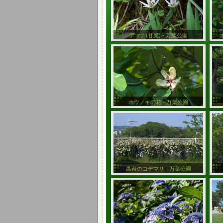
アマナ(甘菜) - 万葉公園
ホウノキの花 - 万葉公園
高台のコデマリ - 万葉公園