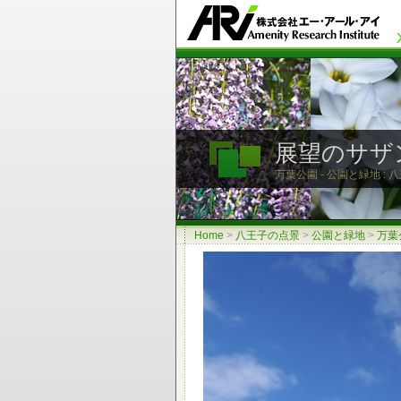
展望のサザ
万葉公園 - 公園と緑地 :
Home
>
八王子の点景
>
公園と緑地
>
万葉