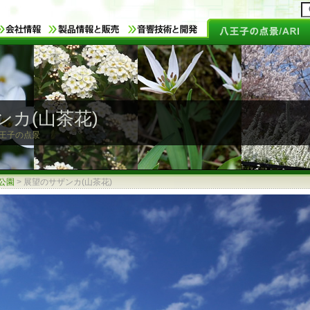
ンカ(山茶花)
 八王子の点景
公園
>
展望のサザンカ(山茶花)