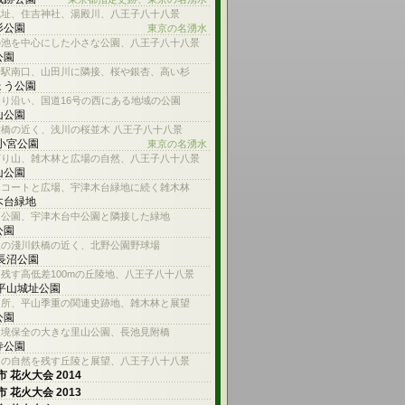
城址、住吉神社、湯殿川、八王子八十八景
杉公園
東京の名湧水
の池を中心にした小さな公園、八王子八十八景
公園
子駅南口、山田川に隣接、桜や銀杏、高い杉
ょう公園
り沿い、国道16号の西にある地域の公園
山公園
橋の近く、浅川の桜並木 八王子八十八景
 小宮公園
東京の名湧水
どり山、雑木林と広場の自然、八王子八十八景
山公園
スコートと広場、宇津木台緑地に続く雑木林
木台緑地
山公園、宇津木台中公園と隣接した緑地
公園
線の淺川鉄橋の近く、北野公園野球場
 長沼公園
残す高低差100mの丘陵地、八王子八十八景
 平山城址公園
名所、平山季重の関連史跡地、雑木林と展望
公園
環境保全の大きな里山公園、長池見附橋
寺公園
内の自然を残す丘陵と展望、八王子八十八景
 花火大会 2014
 花火大会 2013