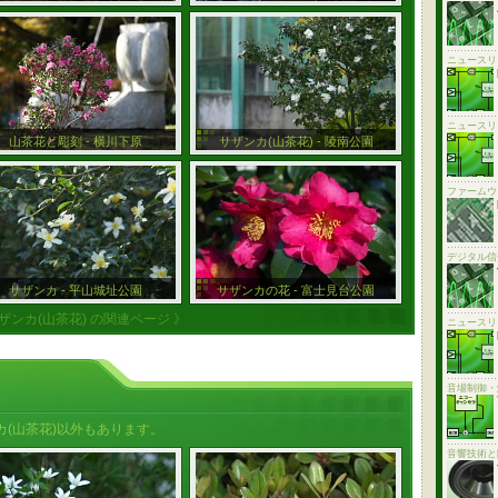
ニュースリ
ニュースリ
山茶花と彫刻 - 横川下原
サザンカ(山茶花) - 陵南公園
ファームウ
デジタル信
サザンカ - 平山城址公園
サザンカの花 - 富士見台公園
サザンカ(山茶花) の関連ページ 》
ニュースリ
音場制御・
(山茶花)以外もあります。
音響技術と