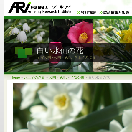
白い水仙の花
子安公園 - 公園と緑地 : 八王子の点景
Home
>
八王子の点景
>
公園と緑地
>
子安公園
>
白い水仙の花