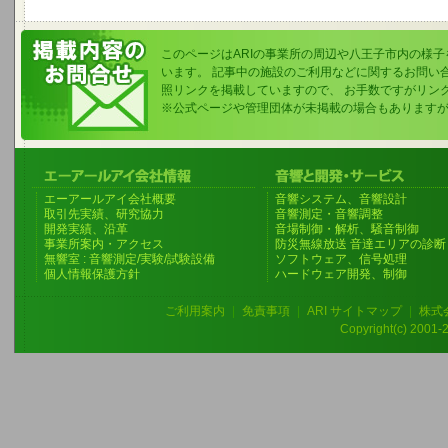
このページはARIの事業所の周辺や八王子市内の様
います。 記事中の施設のご利用などに関するお問い
照リンクを掲載していますので、 お手数ですがリン
※公式ページや管理団体が未掲載の場合もあります
エーアールアイ会社概要
音響システム、音響設計
取引先実績、研究協力
音響測定・音響調整
開発実績、沿革
音場制御・解析、騒音制御
事業所案内・アクセス
防災無線放送 音達エリアの診断
無響室 : 音響測定/実験/試験設備
ソフトウェア、信号処理
個人情報保護方針
ハードウェア開発、制御
ご利用案内
|
免責事項
|
ARI サイトマップ
|
株式
Copyright(c) 2001-20