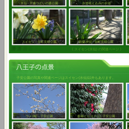
水仙 - 片倉つどいの森公園
歩道植え込みの水仙
スイセン - 台町見晴公園
鈴蘭水仙 - 台町見晴公園
《 スイセン(水仙) の関連ページ 》
子安公園の写真や関連ページはスイセン(水仙)以外もあります。
ウメ(梅) - 子安公園
藪椿とヒヨドリ - 子安公園