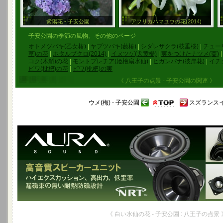
紫陽花 - 子安公園
アフリカハマユウの花(2014)
子安公園の季節の風物、その他のページ
オトメツバキ(乙女椿)
|
ヤブツバキ(藪椿)
|
シダレザクラ(枝垂桜)
|
チュー
草)の花
|
ホタルブクロ(2014)
|
イヌツゲ(犬黄楊)
|
実をつけたナツメ(棗)
コク(木斛)の花
|
モントブレチア(姫檜扇水仙)
|
ヒガンバナ(彼岸花)
|
イチ
ビワ(枇杷)の花
|
ビワ(枇杷)の実
《 八王子の点景 - 子安公園の関連 》
ウメ(梅) - 子安公園
スズランスイ
《 白い水仙の花 - 子安公園 : 八王子の点景 