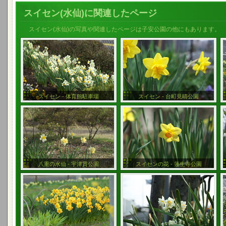
スイセン(水仙)に関連したページ
スイセン(水仙)の写真や関連したページは子安公園の他にもあります。
スイセン - 体育館駐車場
スイセン - 台町見晴公園
八重の水仙 - 宇津貫公園
スイセンの花 - 蓮生寺公園