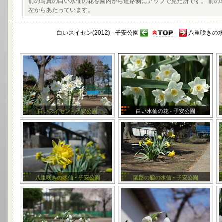
前の写真の白い水仙の花を園内から道路側にアップで見た所です。 前
左からあたっています。
白いスイセン(2012) - 子安公園
八重咲きの水
白いスイセン - 子安公園
白い水仙の花 - 子安公園
八重咲きの水仙 - 子安公園
園路の脇の水仙 - 子安公園