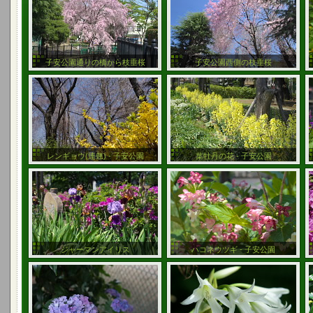
子安公園通りの橋から枝垂桜
子安公園西側の枝垂桜
レンギョウ(連翹) - 子安公園
葉牡丹の花 - 子安公園
ジャーマンアイリス
ハコネウツギ - 子安公園