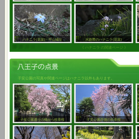
ハナニラ(花韮) - 平山城址
水路際のハナニラ(花韮)
《 ハナニラ の関連ページ 》
子安公園の写真や関連ページはハナニラ以外もあります。
子安公園通りの橋から枝垂桜
子安公園西側の枝垂桜