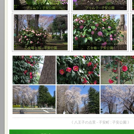
プリムラ - 子安公園
プリムラ - 子安公園
乙女椿と桜 - 子安公園
乙女椿 - 子安公園
《 八王子の点景 - 子安町 : 子安公園 》