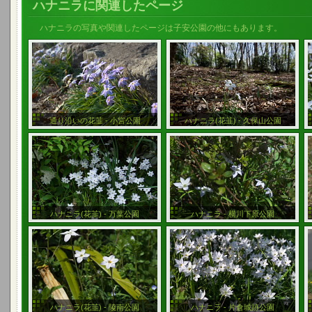
ハナニラに関連したページ
ハナニラの写真や関連したページは子安公園の他にもあります。
通り沿いの花韮 - 小宮公園
ハナニラ(花韮) - 久保山公園
ハナニラ(花韮) - 万葉公園
ハナニラ - 横川下原公園
ハナニラ(花韮) - 陵南公園
ハナニラ - 片倉城跡公園