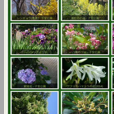
レンギョウ(連翹) - 子安公園
葉牡丹の花 - 子安公園
ジャーマンアイリス
ハコネウツギ - 子安公園
紫陽花 - 子安公園
アフリカハマユウの花(2014)