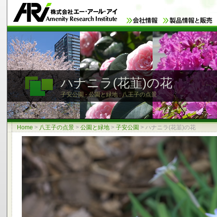
ハナニラ(花韮)の花
子安公園 - 公園と緑地 : 八王子の点景
Home
>
八王子の点景
>
公園と緑地
>
子安公園
>
ハナニラ(花韮)の花