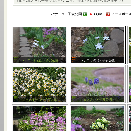
前の写真と同じ子安公園のハナニラ
(花韮)
の花を上から見た様子です。
ハナニラ - 子安公園
ノースポール
ハナニラ(花韮) - 子安公園
ハナニラの花 - 子安公園
ノースポール - 子安公園
ムスカリ - 子安公園