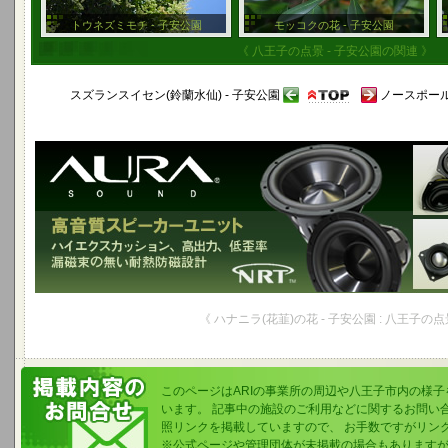
トウネズミモチ - 子安公園
モッコクの花 - 子安公園
《 八王子の点景 - 子安公園の関連 》
スズランスイセン(鈴蘭水仙) - 子安公園
ノースポール
《 ハナニラ(花韮)の花 - 子安公園 : 八王子の点
このページはARIの事業所の周辺や八王子市内の様
います。 記事中の施設のご利用などに関するお問い
照リンクを掲載していますので、 お手数ですがリン
※公式ページや管理団体が未掲載の場合もあります