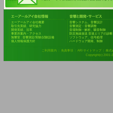
エーアールアイ会社概要
音響システム、音響設計
取引先実績、研究協力
音響測定・音響調整
開発実績、沿革
音場制御・解析、騒音制御
事業所案内・アクセス
防災無線放送 音達エリアの診断
無響室 : 音響測定/実験/試験設備
ソフトウェア、信号処理
個人情報保護方針
ハードウェア開発、制御
ご利用案内
|
免責事項
|
ARI サイトマップ
|
株式
Copyright(c) 2001-20