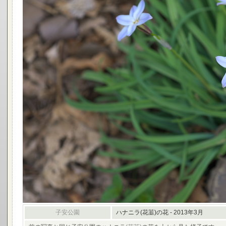
子安公園
ハナニラ(花韮)の花 - 2013年3月