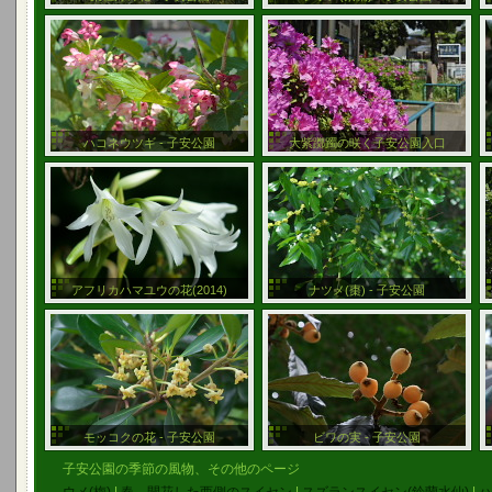
ハコネウツギ - 子安公園
大紫躑躅の咲く子安公園入口
アフリカハマユウの花(2014)
ナツメ(棗) - 子安公園
モッコクの花 - 子安公園
ビワの実 - 子安公園
子安公園の季節の風物、その他のページ