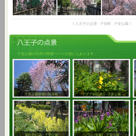
《 八王子の点景 - 子安町 : 子安公園 》
子安公園の写真や関連ページが他にもあります。
子安公園西側の枝垂桜
ヤマブキ(山吹) - 子安公園
葉牡丹の花 - 子安公園
シラン(紫蘭) - 子安公園