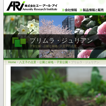
プリムラ・ジュリアン
子安公園 - 公園と緑地 : 八王子の点景
Home
>
八王子の点景
>
公園と緑地
>
子安公園
>
プリムラ・ジュリアン