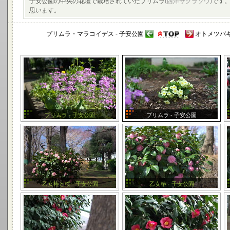
子安公園の中央の花壇で栽培されていたプリムラ
(西洋サクラソウ)
です
思います。
プリムラ・マラコイデス - 子安公園
オトメツバキ
プリムラ - 子安公園
プリムラ - 子安公園
乙女椿と桜 - 子安公園
乙女椿 - 子安公園