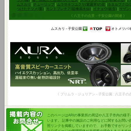
ウメ(梅)
|
春、開花した西側のスイセン
|
スズランスイセン(鈴蘭水仙)
|
ハ
ムスカリ
|
チューリップ
|
ムラサキツユクサ(紫露草)の花
|
ホタルブクロ(2
つけたナツメ(棗)
|
モントブレチア(姫檜扇水仙)
|
イチョウ(銀杏)
|
サザン
《 八王子の点景 - 子安公園の関連 》
ムスカリ - 子安公園
オトメツバキ
《 プリムラ・ジュリアン - 子安公園 : 八王子の
このページはARIの事業所の周辺や八王子市内の様
います。 記事中の施設のご利用などに関するお問い
照リンクを掲載していますので、 お手数ですがリン