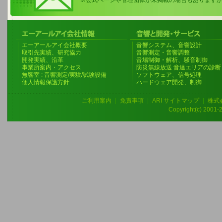
※公式ページや管理団体が未掲載の場合もあります
エーアールアイ会社概要
音響システム、音響設計
取引先実績、研究協力
音響測定・音響調整
開発実績、沿革
音場制御・解析、騒音制御
事業所案内・アクセス
防災無線放送 音達エリアの診断
無響室 : 音響測定/実験/試験設備
ソフトウェア、信号処理
個人情報保護方針
ハードウェア開発、制御
ご利用案内
|
免責事項
|
ARI サイトマップ
|
株式
Copyright(c) 2001-20