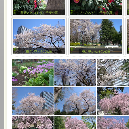
藪椿とヒヨドリ - 子安公園
ヤブツバキ - 子安公園
桜 2013 - 子安公園
桜が咲いた子安公園