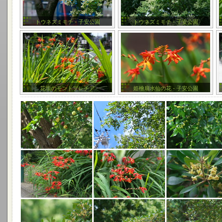
トウネズミモチ - 子安公園
トウネズミモチ - 子安公園
花壇のモントブレチア
姫檜扇水仙の花 - 子安公園