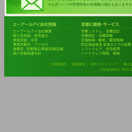
※公式ページや管理団体が未掲載の場合もあります
エーアールアイ会社概要
音響システム、音響設計
取引先実績、研究協力
音響測定・音響調整
開発実績、沿革
音場制御・解析、騒音制御
事業所案内・アクセス
防災無線放送 音達エリアの診断
無響室 : 音響測定/実験/試験設備
ソフトウェア、信号処理
個人情報保護方針
ハードウェア開発、制御
ご利用案内
|
免責事項
|
ARI サイトマップ
|
株式
Copyright(c) 2001-20