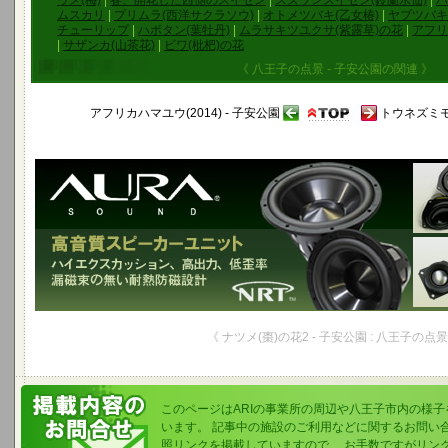
ウメ(梅)
|
春、開花した西側のスイセン
|
スズランスイセン(鈴蘭水仙)
|
ハ
ムスカリ
|
プリムラ(西洋サクラソウ)
|
オトメツバキ(乙女椿)
|
ヤブツバキ
チューリップ
|
ハボタン(葉牡丹)
|
ムラサキツユクサ(紫露草)の花
|
アフリ
|
サザンカ(山茶花)
|
ビワ(枇杷)の花
《 八王子の点景 - 子安公園の関連 》
アフリカハマユウ(2014) - 子安公園
トウネズミモ
《 ナツメ(棗)の花2 - 子安公園 : 八王子の点景
このページはARIの事業所の周辺や八王子市内の様
います。 記事中の施設のご利用などに関するお問い
照リンクを掲載していますので、 お手数ですがリン