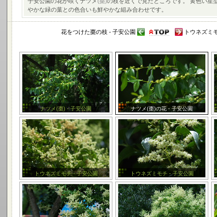
子安公園の花が咲くナツメ
(棗)
の枝を近くで見たところです。 黄色い星
やかな緑の葉との色合いも鮮やかな組み合わせです。
花をつけた棗の枝 - 子安公園
トウネズミモ
ナツメ(棗) - 子安公園
ナツメ(棗)の花 - 子安公園
トウネズミモチ - 子安公園
トウネズミモチ - 子安公園