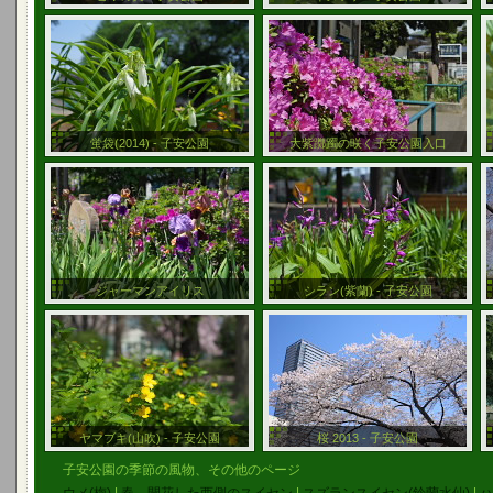
蛍袋(2014) - 子安公園
大紫躑躅の咲く子安公園入口
ジャーマンアイリス
シラン(紫蘭) - 子安公園
ヤマブキ(山吹) - 子安公園
桜 2013 - 子安公園
子安公園の季節の風物、その他のページ