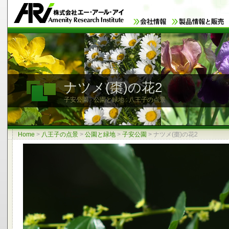
ナツメ(棗)の花2
子安公園 - 公園と緑地 : 八王子の点景
Home
>
八王子の点景
>
公園と緑地
>
子安公園
>
ナツメ(棗)の花2