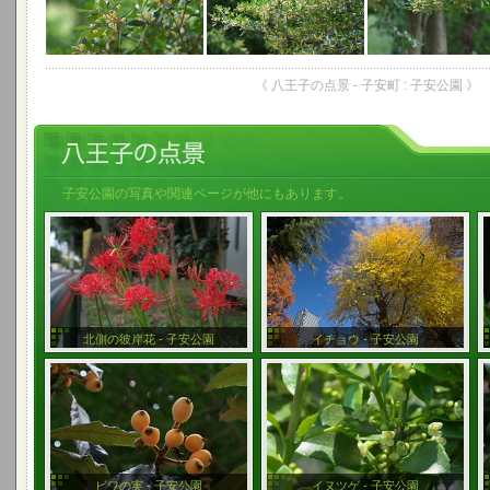
《 八王子の点景 - 子安町 : 子安公園 》
子安公園の写真や関連ページが他にもあります。
北側の彼岸花 - 子安公園
イチョウ - 子安公園
ビワの実 - 子安公園
イヌツゲ - 子安公園