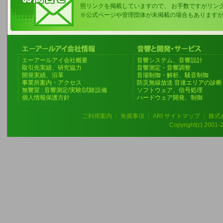
照リンクを掲載していますので、 お手数ですがリン
※公式ページや管理団体が未掲載の場合もあります
エーアールアイ会社概要
音響システム、音響設計
取引先実績、研究協力
音響測定・音響調整
開発実績、沿革
音場制御・解析、騒音制御
事業所案内・アクセス
防災無線放送 音達エリアの診断
無響室 : 音響測定/実験/試験設備
ソフトウェア、信号処理
個人情報保護方針
ハードウェア開発、制御
ご利用案内
|
免責事項
|
ARI サイトマップ
|
株式
Copyright(c) 2001-20