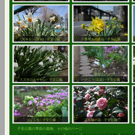
スイセン(水仙) - 子安公園
八重咲きの水仙 - 子安公園
スズランスイセン - 子安公園
ハナニラ(花韮) - 子安公園
プリムラ - 子安公園
乙女椿の花 - 子安公園
子安公園の季節の風物、その他のページ