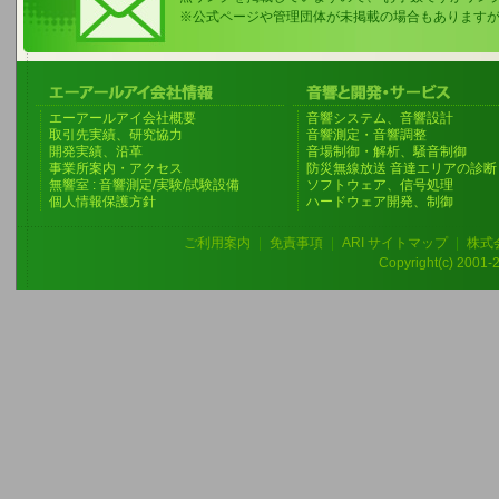
※公式ページや管理団体が未掲載の場合もあります
エーアールアイ会社概要
音響システム、音響設計
取引先実績、研究協力
音響測定・音響調整
開発実績、沿革
音場制御・解析、騒音制御
事業所案内・アクセス
防災無線放送 音達エリアの診断
無響室 : 音響測定/実験/試験設備
ソフトウェア、信号処理
個人情報保護方針
ハードウェア開発、制御
ご利用案内
|
免責事項
|
ARI サイトマップ
|
株式
Copyright(c) 2001-20