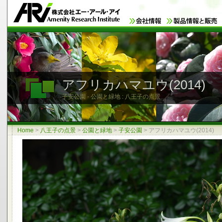
アフリカハマユウ(2014)
子安公園 - 公園と緑地 : 八王子の点景
Home
>
八王子の点景
>
公園と緑地
>
子安公園
>
アフリカハマユウ(2014)