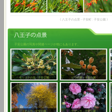
《 八王子の点景 - 子安町 : 子安公園 》
子安公園の写真や関連ページが他にもあります。
モッコクの花 - 子安公園
ビワの実 - 子安公園
イチョウ - 子安公園
サザンカ - 子安公園