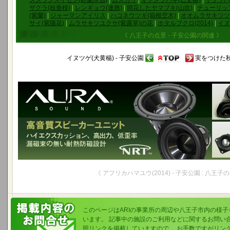
スズランスイセン(鈴蘭水仙)
|
ムスカリ
|
オトメツバキ(乙女椿)
|
ヤブツバ
ザクラ(枝垂桜)
|
レンギョウ(連翹)
|
開花したヤマブキ(山吹)
|
チューリッ
(紫蘭)
|
ジャーマンアイリス
|
ハコネウツギ(箱根空木)
|
オオムラサキツツ
サイ(紫陽花)
|
ムラサキツユクサ(紫露草)の花
|
ホタルブクロ(2014)
|
イヌ
《 八王子の点景 - 子安公園の関連 》
イヌツゲ(犬黄楊) - 子安公園
実をつけた秋
《 アフリカハマユウ(2014) - 子安公園 : 八王子
このページはARIの事業所の周辺や八王子市内の様
います。 記事中の施設のご利用などに関するお問い
照リンクを掲載していますので、 お手数ですがリン