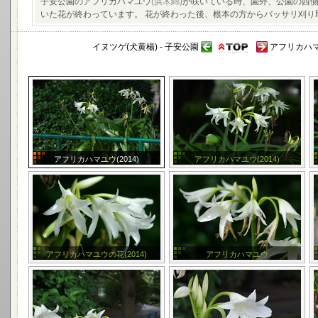
子安公園のアフリカハマユウ
(浜木綿)
が咲いている時、園外、公園の西側
いた花が終わっています。 花が終わった後、根本の方からバッサリ刈り
イヌツゲ(犬黄楊) - 子安公園
アフリカハマユ
アフリカハマユウ(2014)
アフリカハマユウ(2014)
アフリカハマユウの花(2014)
アフリカハマユウ