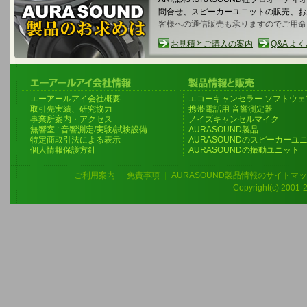
問合せ、スピーカーユニットの販売、
客様への通信販売も承りますのでご用命
お見積とご購入の案内
Q&A よ
エーアールアイ会社概要
エコーキャンセラー ソフトウェ
取引先実績、研究協力
携帯電話用 音響測定器
事業所案内・アクセス
ノイズキャンセルマイク
無響室 : 音響測定/実験/試験設備
AURASOUND製品
特定商取引法による表示
AURASOUNDのスピーカーユ
個人情報保護方針
AURASOUNDの振動ユニット
ご利用案内
|
免責事項
|
AURASOUND製品情報のサイトマ
Copyright(c) 2001-20