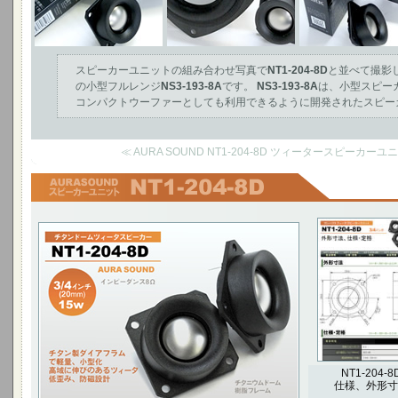
スピーカーユニットの組み合わせ写真で
NT1-204-8D
と並べて撮影
の小型フルレンジ
NS3-193-8A
です。
NS3-193-8A
は、小型スピー
コンパクトウーファーとしても利用できるように開発されたスピー
≪ AURA SOUND NT1-204-8D ツィータースピーカー
チタンドームツィータースピーカー
3/4インチ(20mm) 15W インピーダンス8Ω
チタン製ダイアフラムで軽量、小型化
高域に伸びのあるツィータ
低歪み、防磁設計
チタニウムドーム、樹脂フレーム
NT1-204-8
仕様、外形寸