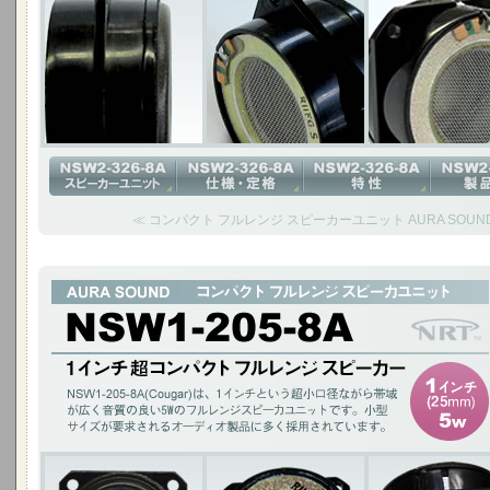
≪ コンパクト フルレンジ スピーカーユニット AURA SOUND N
1インチ超コンパクト フルレンジ スピーカー
NSW1-205-8A(Cougar)は、1インチという超小口径ながら帯域が広く
ットです。 小型サイズが要求されるオーディオ製品に多く採用されています
1インチ(25mm)5W / チタニウムコーン