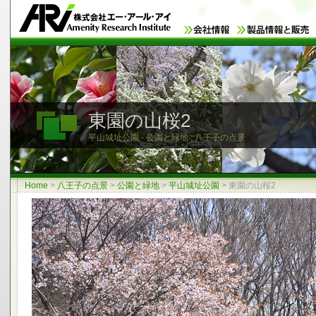
東園の山桜2
平山城址公園 - 公園と緑地 : 八王子の点景
Home
>
八王子の点景
>
公園と緑地
>
平山城址公園
>
東園の山桜2