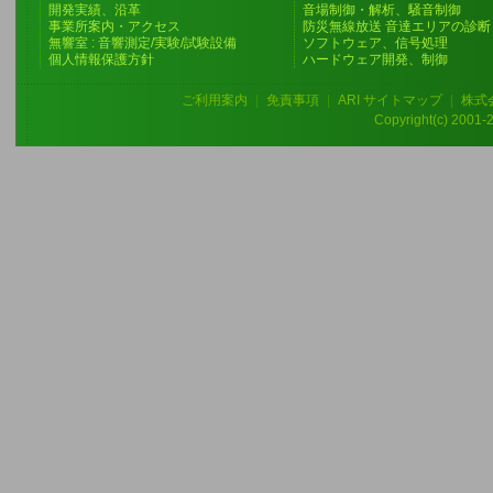
開発実績、沿革
音場制御・解析、騒音制御
事業所案内・アクセス
防災無線放送 音達エリアの診断
無響室 : 音響測定/実験/試験設備
ソフトウェア、信号処理
個人情報保護方針
ハードウェア開発、制御
ご利用案内
|
免責事項
|
ARI サイトマップ
|
株式
Copyright(c) 2001-20