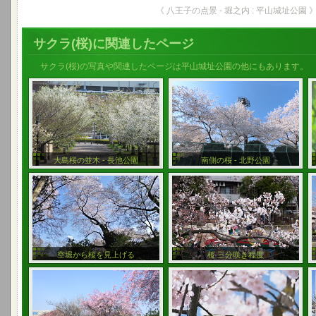
《 八王子の点景 - 堀之内 : 平山城址公園 
サクラ(桜)に関連したページ
サクラ(桜)の写真や関連したページは平山城址公園の他にもあります。
大島桜の並木 - 長池公園
南側の桜 - 北野公園
空堀から桜を見上げる
桜 三分咲き程度