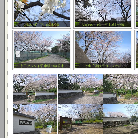
大輪の桜 - 平山城址公園
六国台の山桜 - 平山城址公園
京王グランド駐車場の桜並木
七生丘陵散策コースの桜