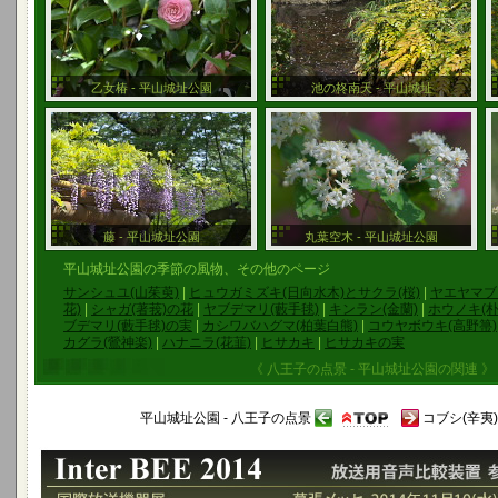
乙女椿 - 平山城址公園
池の柊南天 - 平山城址
藤 - 平山城址公園
丸葉空木 - 平山城址公園
平山城址公園の季節の風物、その他のページ
サンシュユ(山茱萸)
|
ヒュウガミズキ(日向水木)とサクラ(桜)
|
ヤエヤマブ
花)
|
シャガ(著莪)の花
|
ヤブデマリ(藪手毬)
|
キンラン(金蘭)
|
ホウノキ(朴
ブデマリ(藪手毬)の実
|
カシワバハグマ(柏葉白熊)
|
コウヤボウキ(高野箒)
カグラ(鶯神楽)
|
ハナニラ(花韮)
|
ヒサカキ
|
ヒサカキの実
《 八王子の点景 - 平山城址公園の関連 》
平山城址公園 - 八王子の点景
コブシ(辛夷)
Inter BEE 2014 参考出品のお知らせ - 幕張メッセ 2014年11
放送用音声比較装置 ABE-2100C(プロトタイプ)を国際放送