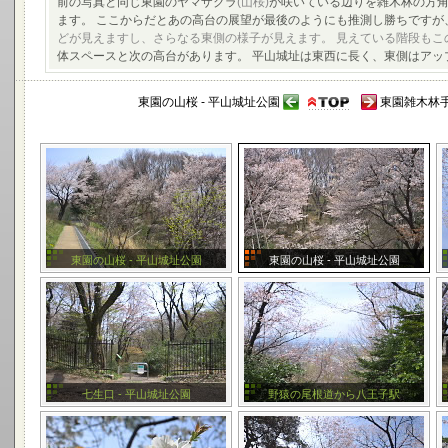
前の写真と同じ東園のヤマザクラ
(山桜)
が咲いている辺りを雑木林の方角
ます。 ここからだとあの高台の展望が最後のようにも推測し勝ちです
どが見えますし、さらなる東側の様子が見えます。 見えている階段もこ
体スペースと次の高台があります。 平山城址は東西に長く、東側はアッ
東園の山桜 - 平山城址公園
東園雑木林手
東園の山桜 - 平山城址公園
東園の山桜 - 平山城址公園
七生口 - 平山城址公園
野猿の尾根道から八王子駅