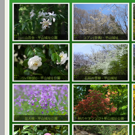
山百合 - 平山城址公園
コブシ(辛夷) - 平山城址
ツバキ(白) - 平山城址公園
石垣の雪柳 - 平山城址
花大根 - 平山城址公園
林のヤマツツジ - 平山城址公園