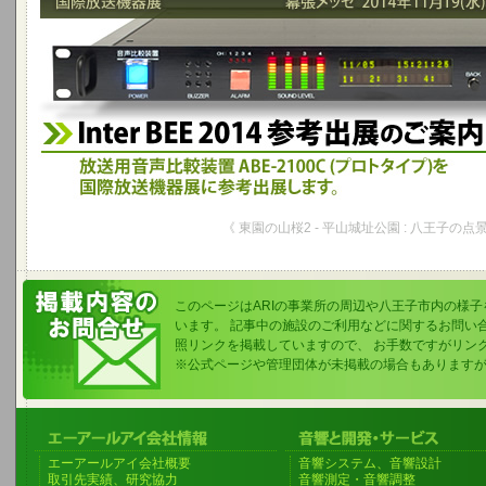
《 東園の山桜2 - 平山城址公園 : 八王子の点景
このページはARIの事業所の周辺や八王子市内の様
います。 記事中の施設のご利用などに関するお問い
照リンクを掲載していますので、 お手数ですがリン
※公式ページや管理団体が未掲載の場合もあります
エーアールアイ会社概要
音響システム、音響設計
取引先実績、研究協力
音響測定・音響調整