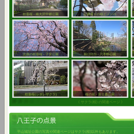
枝垂桜 - 南大沢中郷公園
公園通りの桜とメジロ
北側の枝垂桜 - 子安公園
桜(2013) - 六本杉公園
枝垂桜(シダレザクラ)
桜の花 - 富士森公園
《 サクラ(桜) の関連ページ 》
平山城址公園の写真や関連ページはサクラ(桜)以外もあります。