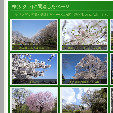
桜(サクラ)に関連したページ
桜(サクラ)の写真や関連したページは内裏谷戸公園の他にもあります。
桜が咲く春の蓮生寺公園
10月ザクラ - いちょう公園
満開の桜
小門公園の南側に並ぶ桜