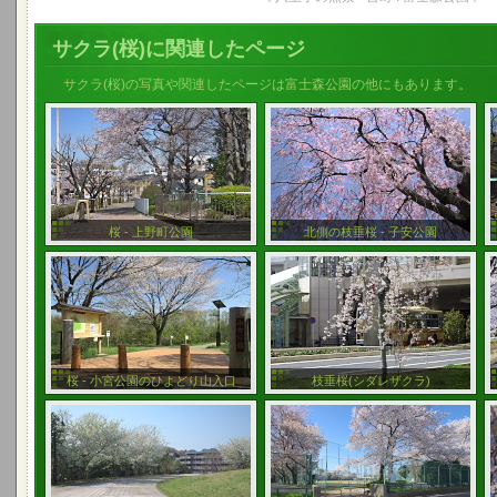
サクラ(桜)に関連したページ
サクラ(桜)の写真や関連したページは富士森公園の他にもあります。
桜 - 上野町公園
北側の枝垂桜 - 子安公園
桜 - 小宮公園のひよどり山入口
枝垂桜(シダレザクラ)